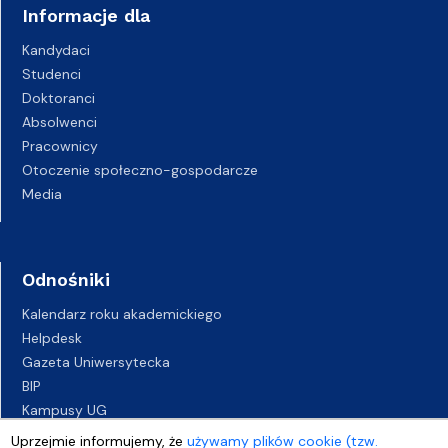
Informacje dla
Kandydaci
Studenci
Doktoranci
Absolwenci
Pracownicy
Otoczenie społeczno-gospodarcze
Media
Odnośniki
Kalendarz roku akademickiego
Helpdesk
Gazeta Uniwersytecka
BIP
Kampusy UG
Biuro Karier UG
Uprzejmie informujemy, że
używamy plików cookie (tzw.