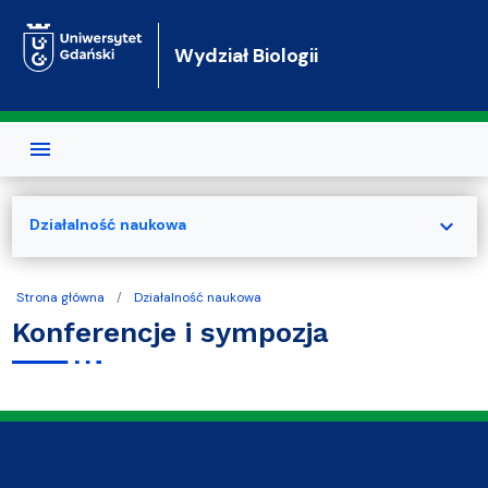
Przejdź do treści
Wydział Biologii
expand_more
Działalność naukowa
Strona główna
Działalność naukowa
Konferencje i sympozja