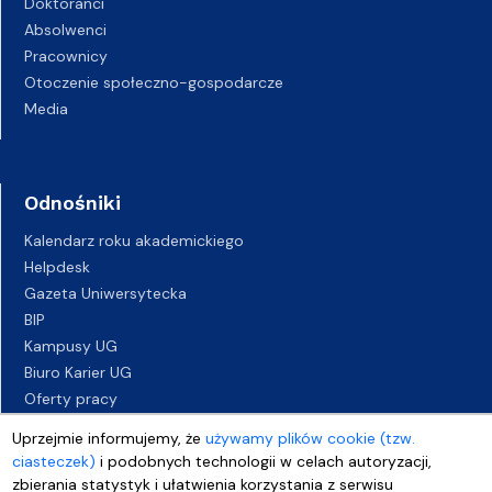
Doktoranci
Absolwenci
Pracownicy
Otoczenie społeczno-gospodarcze
Media
Odnośniki
Kalendarz roku akademickiego
Helpdesk
Gazeta Uniwersytecka
BIP
Kampusy UG
Biuro Karier UG
Oferty pracy
Deklaracja dostępności
Uprzejmie informujemy, że
używamy plików cookie (tzw.
ciasteczek)
i podobnych technologii w celach autoryzacji,
zbierania statystyk i ułatwienia korzystania z serwisu