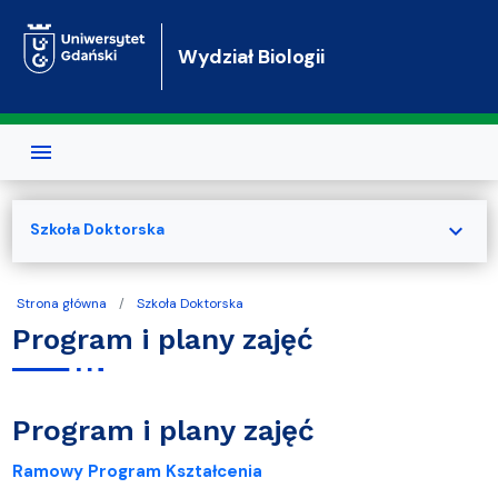
Przejdź do treści
Wydział Biologii
expand_more
Szkoła Doktorska
Strona główna
Szkoła Doktorska
Program i plany zajęć
Program i plany zajęć
Ramowy Program Kształcenia