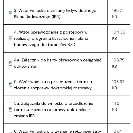
3. Wzór wniosku o zmianę Indywidualnego
195.7
Planu Badawczego (IPB)
KB
4. Wzór Sprawozdania z postępów w
104.36
realizacji programu kształcenia i planu
KB
badawczego doktorantów SZD
4a. Załącznik do karty okresowych osiągnięć
108.79
doktoranta
KB
5. Wzór wniosku o przedłużenie terminu
103.37
złożenia rozprawy doktorskiej rozprawy
KB
5a. Załączniki do wniosku o przedłużenie
111.51
terminu złożenia rozprawy doktorskiej-
KB
zmiana IPB
6. Wzór wniosku o przyznanie rekompensaty
107.4