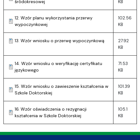
śródokresowej
KB
12. Wzór planu wykorzystania przerwy
102.56
wypoczynkowej
KB
13. Wzór wniosku o przerwę wypoczynkową
27.92
KB
14. Wzór wniosku o weryfikację certyfikatu
71.53
językowego
KB
15. Wzór wniosku o zawieszenie kształcenia w
101.39
Szkole Doktorskiej
KB
16. Wzór oświadczenia o rezygnacji
105.1
kształcenia w Szkole Doktorskiej
KB