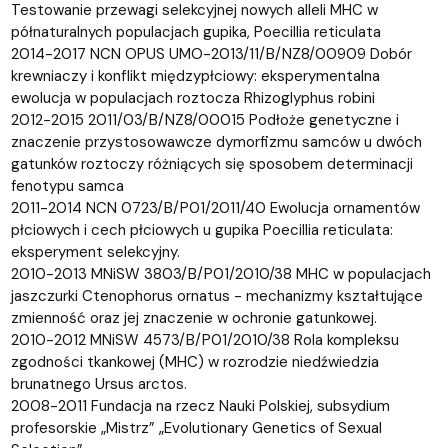
Testowanie przewagi selekcyjnej nowych alleli MHC w
półnaturalnych populacjach gupika, Poecillia reticulata
2014-2017 NCN OPUS UMO-2013/11/B/NZ8/00909 Dobór
krewniaczy i konflikt międzypłciowy: eksperymentalna
ewolucja w populacjach roztocza Rhizoglyphus robini
2012-2015 2011/03/B/NZ8/00015 Podłoże genetyczne i
znaczenie przystosowawcze dymorfizmu samców u dwóch
gatunków roztoczy różniących się sposobem determinacji
fenotypu samca
2011-2014 NCN 0723/B/P01/2011/40 Ewolucja ornamentów
płciowych i cech płciowych u gupika Poecillia reticulata:
eksperyment selekcyjny.
2010-2013 MNiSW 3803/B/P01/2010/38 MHC w populacjach
jaszczurki Ctenophorus ornatus - mechanizmy kształtujące
zmienność oraz jej znaczenie w ochronie gatunkowej.
2010-2012 MNiSW 4573/B/P01/2010/38 Rola kompleksu
zgodności tkankowej (MHC) w rozrodzie niedźwiedzia
brunatnego Ursus arctos.
2008-2011 Fundacja na rzecz Nauki Polskiej, subsydium
profesorskie „Mistrz” „Evolutionary Genetics of Sexual