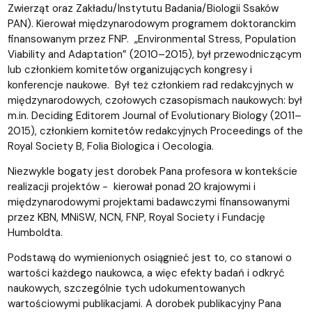
Zwierząt oraz Zakładu/Instytutu Badania/Biologii Ssaków
PAN). Kierował międzynarodowym programem doktoranckim
finansowanym przez FNP. „Environmental Stress, Population
Viability and Adaptation” (2010–2015), był przewodniczącym
lub członkiem komitetów organizujących kongresy i
konferencje naukowe. Był też członkiem rad redakcyjnych w
międzynarodowych, czołowych czasopismach naukowych: był
m.in. Deciding Editorem Journal of Evolutionary Biology (2011–
2015), członkiem komitetów redakcyjnych Proceedings of the
Royal Society B, Folia Biologica i Oecologia.
Niezwykle bogaty jest dorobek Pana profesora w kontekście
realizacji projektów - kierował ponad 20 krajowymi i
międzynarodowymi projektami badawczymi finansowanymi
przez KBN, MNiSW, NCN, FNP, Royal Society i Fundację
Humboldta.
Podstawą do wymienionych osiągnieć jest to, co stanowi o
wartości każdego naukowca, a więc efekty badań i odkryć
naukowych, szczególnie tych udokumentowanych
wartościowymi publikacjami. A dorobek publikacyjny Pana