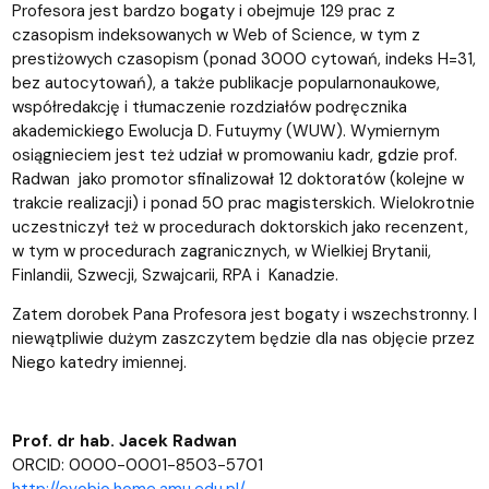
Profesora jest bardzo bogaty i obejmuje 129 prac z
czasopism indeksowanych w Web of Science, w tym z
prestiżowych czasopism (ponad 3000 cytowań, indeks H=31,
bez autocytowań), a także publikacje popularnonaukowe,
współredakcję i tłumaczenie rozdziałów podręcznika
akademickiego Ewolucja D. Futuymy (WUW). Wymiernym
osiągnieciem jest też udział w promowaniu kadr, gdzie prof.
Radwan jako promotor sfinalizował 12 doktoratów (kolejne w
trakcie realizacji) i ponad 50 prac magisterskich. Wielokrotnie
uczestniczył też w procedurach doktorskich jako recenzent,
w tym w procedurach zagranicznych, w Wielkiej Brytanii,
Finlandii, Szwecji, Szwajcarii, RPA i Kanadzie.
Zatem dorobek Pana Profesora jest bogaty i wszechstronny. I
niewątpliwie dużym zaszczytem będzie dla nas objęcie przez
Niego katedry imiennej.
Prof. dr hab. Jacek Radwan
ORCID: 0000-0001-8503-5701
http://evobio.home.amu.edu.pl/