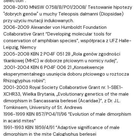
Selection”.
2008-2010 MNiSW 0758/B/P01/2008/ Testowanie hipotezy
"dobrych genów" u muchy Teleopsis dalmanni (Diopsidae)
przy użyciu mutacji indukowanych.
2006-2009 Alexander von Humboldt Foundation
Collaborative Grant “Developing molecular tools for
conservation of amphibian species”, współpraca z UFZ Halle-
Leipzig, Niemcy
2005-2008 KBN 2 P04F 051 28 „Rola genów zgodności
tkankowej (MHC) w doborze płciowym u nornicy rudej”,
.2001-2004 KBN 6 P04F 006 21 „Konsekwencje
eksperymentalnego usunięcia doboru płciowego u roztocza
Rhizoglyphus robini”;
2001-2003 Royal Society Collaborative Grant nr. 1-SBE1-
XCHR33, Wielka Brytania, „Evolutionary genetics of the male
dimorphism in Sancassania berlesei (Acaridae)”, z Dr. J.L.
Tomkinsem, University of St. Andrews
1996-1999 KBN 857/P04/11/96 “Evolution of male dimorphism
in acarid mites”
1991-1993 KBN 1859/4/91 “Adaptive significance of male
dimorphism in the mite Caloglyphus berlesei