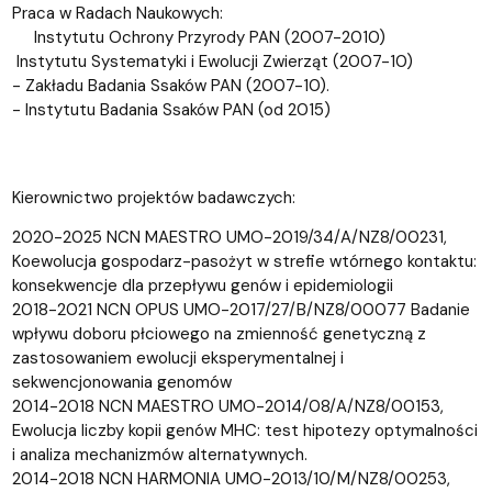
Praca w Radach Naukowych:
­ Instytutu Ochrony Przyrody PAN (2007-2010)
­ Instytutu Systematyki i Ewolucji Zwierząt (2007-10)
- Zakładu Badania Ssaków PAN (2007-10).
- Instytutu Badania Ssaków PAN (od 2015)
Kierownictwo projektów badawczych:
2020-2025 NCN MAESTRO UMO-2019/34/A/NZ8/00231,
Koewolucja gospodarz-pasożyt w strefie wtórnego kontaktu:
konsekwencje dla przepływu genów i epidemiologii
2018-2021 NCN OPUS UMO-2017/27/B/NZ8/00077 Badanie
wpływu doboru płciowego na zmienność genetyczną z
zastosowaniem ewolucji eksperymentalnej i
sekwencjonowania genomów
2014-2018 NCN MAESTRO UMO-2014/08/A/NZ8/00153,
Ewolucja liczby kopii genów MHC: test hipotezy optymalności
i analiza mechanizmów alternatywnych.
2014-2018 NCN HARMONIA UMO-2013/10/M/NZ8/00253,