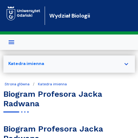
Przejdź do treści
Wydział Biologii
expand_more
Katedra imienna
Strona główna
Katedra imienna
Biogram Profesora Jacka
Radwana
Biogram Profesora Jacka