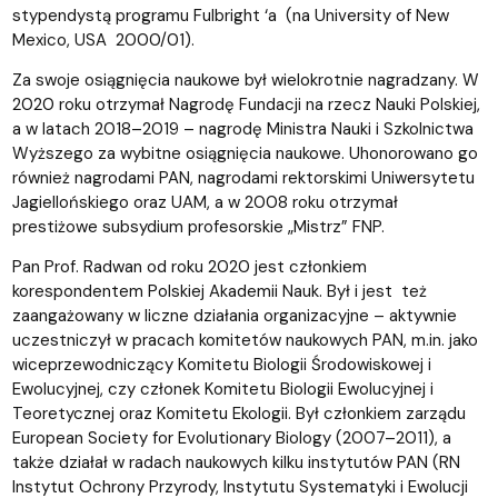
stypendystą programu Fulbright ‘a (na University of New
Mexico, USA 2000/01).
Za swoje osiągnięcia naukowe był wielokrotnie nagradzany. W
2020 roku otrzymał Nagrodę Fundacji na rzecz Nauki Polskiej,
a w latach 2018–2019 – nagrodę Ministra Nauki i Szkolnictwa
Wyższego za wybitne osiągnięcia naukowe. Uhonorowano go
również nagrodami PAN, nagrodami rektorskimi Uniwersytetu
Jagiellońskiego oraz UAM, a w 2008 roku otrzymał
prestiżowe subsydium profesorskie „Mistrz” FNP.
Pan Prof. Radwan od roku 2020 jest członkiem
korespondentem Polskiej Akademii Nauk. Był i jest też
zaangażowany w liczne działania organizacyjne – aktywnie
uczestniczył w pracach komitetów naukowych PAN, m.in. jako
wiceprzewodniczący Komitetu Biologii Środowiskowej i
Ewolucyjnej, czy członek Komitetu Biologii Ewolucyjnej i
Teoretycznej oraz Komitetu Ekologii. Był członkiem zarządu
European Society for Evolutionary Biology (2007–2011), a
także działał w radach naukowych kilku instytutów PAN (RN
Instytut Ochrony Przyrody, Instytutu Systematyki i Ewolucji