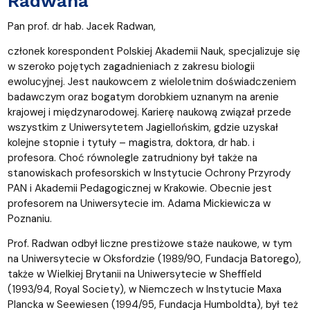
Radwana
Pan prof. dr hab. Jacek Radwan,
członek korespondent Polskiej Akademii Nauk, specjalizuje się
w szeroko pojętych zagadnieniach z zakresu biologii
ewolucyjnej. Jest naukowcem z wieloletnim doświadczeniem
badawczym oraz bogatym dorobkiem uznanym na arenie
krajowej i międzynarodowej. Karierę naukową związał przede
wszystkim z Uniwersytetem Jagiellońskim, gdzie uzyskał
kolejne stopnie i tytuły – magistra, doktora, dr hab. i
profesora. Choć równolegle zatrudniony był także na
stanowiskach profesorskich w Instytucie Ochrony Przyrody
PAN i Akademii Pedagogicznej w Krakowie. Obecnie jest
profesorem na Uniwersytecie im. Adama Mickiewicza w
Poznaniu.
Prof. Radwan odbył liczne prestiżowe staże naukowe, w tym
na Uniwersytecie w Oksfordzie (1989/90, Fundacja Batorego),
także w Wielkiej Brytanii na Uniwersytecie w Sheffield
(1993/94, Royal Society), w Niemczech w Instytucie Maxa
Plancka w Seewiesen (1994/95, Fundacja Humboldta), był też