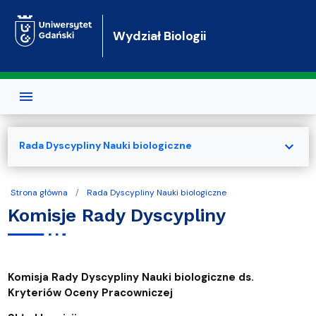
Przejdź do treści
Wydział Biologii
expand_more
Rada Dyscypliny Nauki biologiczne
Strona główna
Rada Dyscypliny Nauki biologiczne
Komisje Rady Dyscypliny
Komisja Rady Dyscypliny Nauki biologiczne ds.
Kryteriów Oceny Pracowniczej