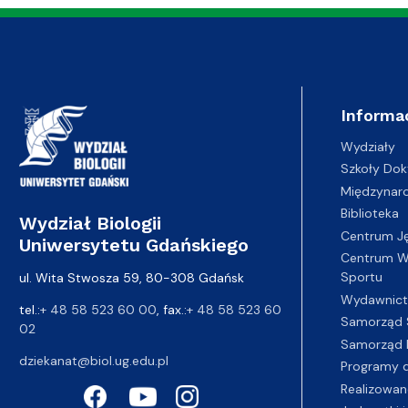
Informa
Wydziały
Szkoły Dok
Międzynar
Biblioteka
Wydział Biologii
Centrum J
Uniwersytetu Gdańskiego
Centrum Wy
Sportu
ul. Wita Stwosza 59, 80-308 Gdańsk
Wydawnic
tel.:
+ 48 58 523 60 00
, fax.:
+ 48 58 523 60
Samorząd 
02
Samorząd 
dziekanat@biol.ug.edu.pl
Programy d
Realizowan