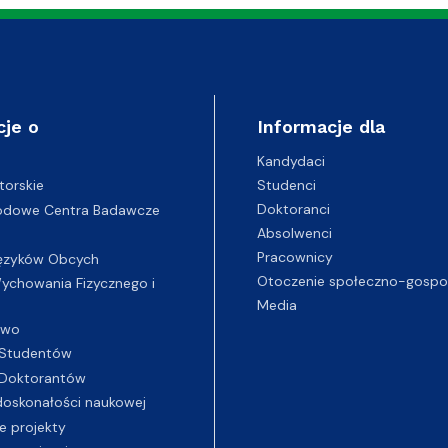
cje o
Informacje dla
Kandydaci
Studenci
torskie
Doktoranci
odowe Centra Badawcze
Absolwenci
Pracownicy
ęzyków Obcych
Otoczenie społeczno-gospo
chowania Fizycznego i
Media
two
Studentów
Doktorantów
oskonałości naukowej
e projekty