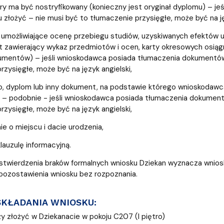
ja i Obsługa Budynku
óry ma być nostryfikowany (konieczny jest oryginał dyplomu) – 
u złożyć – nie musi być to tłumaczenie przysięgłe, może być na ję
umożliwiające ocenę przebiegu studiów, uzyskiwanych efektów uc
 zawierający wykaz przedmiotów i ocen, karty okresowych osiąg
umentów) – jeśli wnioskodawca posiada tłumaczenia dokumentów, 
rzysięgłe, może być na język angielski,
, dyplom lub inny dokument, na podstawie którego wnioskodawca 
 podobnie - jeśli wnioskodawca posiada tłumaczenia dokumentów
rzysięgłe, może być na język angielski,
ie o miejscu i dacie urodzenia,
lauzulę informacyjną.
twierdzenia braków formalnych wniosku Dziekan wyznacza wnioskod
pozostawienia wniosku bez rozpoznania.
SKŁADANIA WNIOSKU:
y złożyć w Dziekanacie w pokoju C207 (I piętro)