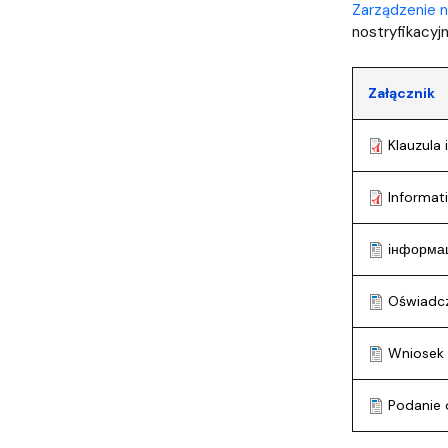
Zarządzenie n
nostryfikacyj
Załącznik
Klauzula
Informat
інформа
Oświadcz
Wniosek 
Podanie 