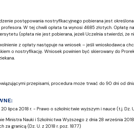
dzenie postępowania nostryfikacyjnego pobierana jest określon
profesora. W tej chwili opłata ta wynosi 4685 złotych. Opłatę nal
sytetu (opłata nie jest pobierana, jeżeli Uczelnia stwierdzi, że 
olnienie z opłaty następuje na wniosek – jeśli wnioskodawca chce
kiem o nostryfikację. Wniosek powinien być skierowany do Prorek
ziekana.
wiązującymi przepisami, procedura może trwać do 90 dni od dnia
WNE:
20 lipca 2018 r. - Prawo o szkolnictwie wyższym i nauce (t.j. Dz. U
e Ministra Nauki i Szkolnictwa Wyższego z dnia 28 września 2018 r
h za granicą (Dz. U. z 2018 r. poz. 1877)