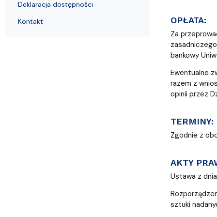
Deklaracja dostępności
OPŁATA:
Kontakt
Za przeprowa
zasadniczego 
bankowy Uniwer
Ewentualne zw
razem z wnios
opinii przez D
TERMINY:
Zgodnie z obo
AKTY PRA
Ustawa z dnia 
Rozporządzeni
sztuki nadanyc