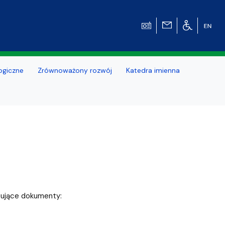
ogiczne
Zrównoważony rozwój
Katedra imienna
pujące dokumenty: