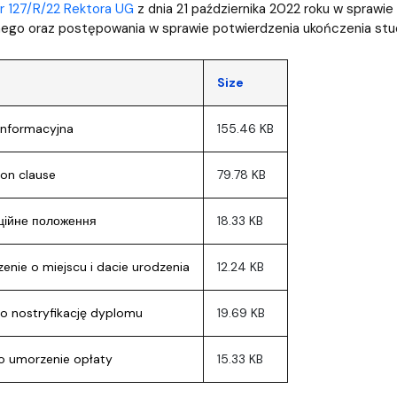
r 127/R/22 Rektora UG
z dnia 21 października 2022 roku w spraw
nego oraz postępowania w sprawie potwierdzenia ukończenia st
Size
 informacyjna
155.46 KB
ion clause
79.78 KB
ційне положення
18.33 KB
enie o miejscu i dacie urodzenia
12.24 KB
o nostryfikację dyplomu
19.69 KB
o umorzenie opłaty
15.33 KB