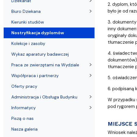
Dziekanat
Kierunki studiów
Niepełnosprawni
Konferencje i sympozja
Olimpiada Biologiczna
Informacje dla doktorantów
Stypendia i wyjazdy
Administrac
2. dyplom, kt
było je od raz
Biuro Dziekana
3. dokumenty 
Kierunki studiów
inny dokument
Nostryfikacja dyplomów
oryginały dok
tłumaczenie p
Kolekcje i zasoby
4. świadectwo
Wykaz aparatury badawczej
dokumentów) –
Praca ze zwierzętami na Wydziale
tłumaczenie p
Współpraca i partnerzy
5. oświadczen
Oferty pracy
6. podpisaną k
Administracja i Obsługa Budynku
W przypadku s
pod rygorem 
Informatycy
Piszą o nas
MIEJSCE 
Nasza galeria
Wniosek należ