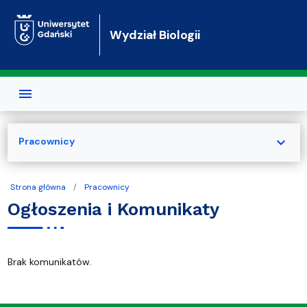
Przejdź do treści
Wydział Biologii
expand_more
Pracownicy
Strona główna
Pracownicy
Ogłoszenia i Komunikaty
Brak komunikatów.