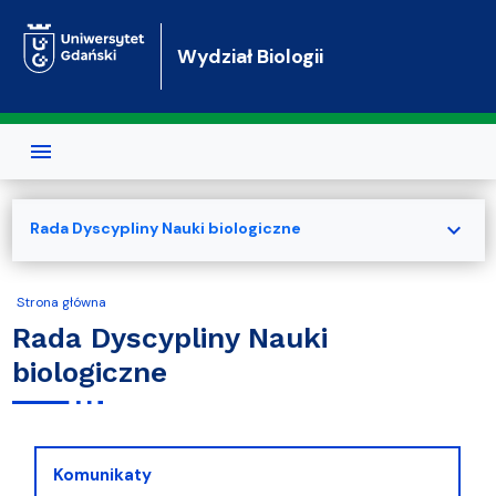
Przejdź do treści
Wydział Biologii
expand_more
Rada Dyscypliny Nauki biologiczne
Strona główna
Rada Dyscypliny Nauki
biologiczne
Komunikaty