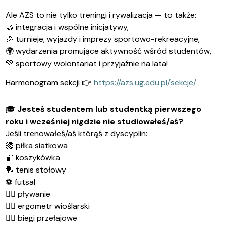
Ale AZS to nie tylko treningi i rywalizacja — to także:
🤝
integracja i wspólne inicjatywy,
🎉
turnieje, wyjazdy i imprezy sportowo-rekreacyjne,
🌍
wydarzenia promujące aktywność wśród studentów,
💚
sportowy wolontariat i przyjaźnie na lata!
Harmonogram sekcji
👉
https://azs.ug.edu.pl/sekcje/
🎓
Jesteś studentem lub studentką pierwszego
roku i wcześniej nigdzie nie studiowałeś/aś?
Jeśli trenowałeś/aś którąś z dyscyplin:
🏐
piłka siatkowa
🏀
koszykówka
🏓
tenis stołowy
⚽
futsal
🏊‍♀️
pływanie
🚣‍♂️
ergometr wioślarski
🏃‍♂️
biegi przełajowe