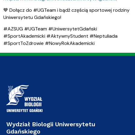
💙
Dołącz do #UGTeam i bądź częścią sportowej rodziny
Uniwersytetu Gdańskiego!
#AZSUG #UGTeam #UniwersytetGdański
#SportAkademicki #AktywnyStudent #Neptuliada
#SportToZdrowie #NowyRokAkademicki
Wydział Biologii Uniwersytetu
Gdańskiego