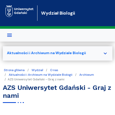
Przejdź do treści
Wydział Biologii
expand_more
Aktualności i Archiwum na Wydziale Biologii
Strona główna
Wydział
O nas
Aktualności i Archiwum na Wydziale Biologii
Archiwum
AZS Uniwersytet Gdański - Graj z nami
AZS Uniwersytet Gdański - Graj z
nami