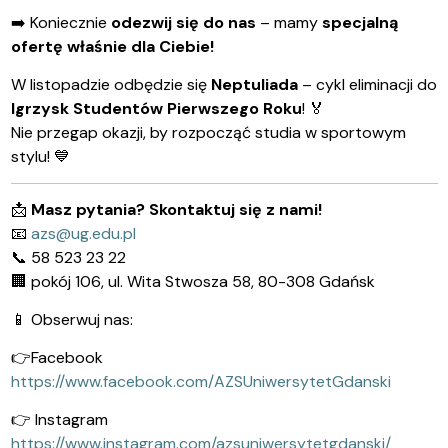
➡️
Koniecznie
odezwij się do nas
– mamy
specjalną
ofertę właśnie dla Ciebie!
W listopadzie odbędzie się
Neptuliada
– cykl eliminacji do
Igrzysk Studentów Pierwszego Roku
!
🏅
Nie przegap okazji, by rozpocząć studia w sportowym
stylu!
💙
📩
Masz pytania? Skontaktuj się z nami!
📧
azs@ug.edu.pl
📞
58 523 23 22
🏢
pokój 106, ul. Wita Stwosza 58, 80-308 Gdańsk
📱
Obserwuj nas:
👉
Facebook
https://www.facebook.com/AZSUniwersytetGdanski
👉
Instagram
https://www.instagram.com/azsuniwersytetgdanski/