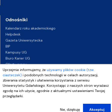
Odnośniki
Kalendarz roku akademickiego
Helpdesk
Gazeta Uniwersytecka
BIP
Kampusy UG
Biuro Karier UG
Oferty pracy
Uprzejmie informujemy, że
używamy plików cookie (tzw.
Deklaracja dostępności
ciasteczek)
i podobnych technologii w celach autoryzacji,
zbierania statystyk i ułatwienia korzystania z serwisu
Uniwersytetu Gdańskiego. Korzystając z naszych stron wyrażasz
zgodę na ich użycie, zgodnie z aktualnymi ustawieniami Twojej
przeglądarki.
Nie, dziękuję
Akceptuj