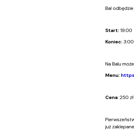
Kierunki studiów
Niepełnosprawni
Konferencje i sympozja
Olimpiada Biologiczna
Informacje dla doktorantów
Stypendia i wyjazdy
Administrac
Bal odbędzie 
Start:
19:00
Koniec:
3:00
Na Balu może
Menu:
http
Cena
: 250 z
Pierwszeństwo
już zaklepane