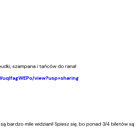
udki, szampana i tańców do rana!
WuqIfagWEPo/view?usp=sharing
ą bardzo mile widziani! Spiesz się, bo ponad 3/4 biletów są