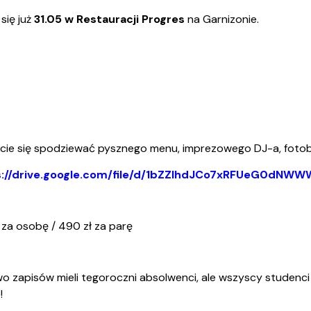
ja i Obsługa Budynku
się już
31.05 w Restauracji Progres
na Garnizonie.
cie się spodziewać pysznego menu, imprezowego DJ-a, fotob
s://drive.google.com/file/d/1bZZlhdJCo7xRFUeG0dNWW
ł za osobę / 490 zł za parę
 zapisów mieli tegoroczni absolwenci, ale wszyscy studenci s
!