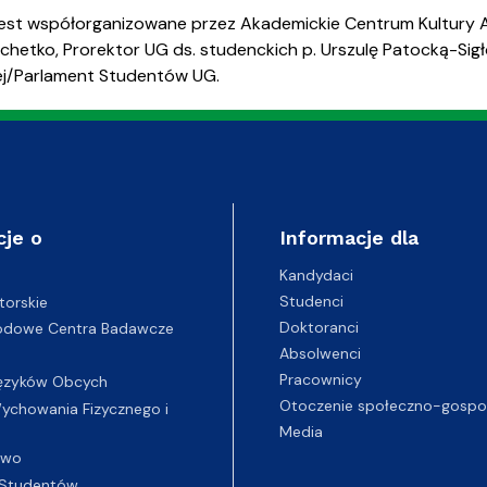
est współorganizowane przez Akademickie Centrum Kultury Al
achetko, Prorektor UG ds. studenckich p. Urszulę Patocką-Si
ej/Parlament Studentów UG.
cje o
Informacje dla
Kandydaci
Studenci
torskie
Doktoranci
odowe Centra Badawcze
Absolwenci
Pracownicy
ęzyków Obcych
Otoczenie społeczno-gospo
chowania Fizycznego i
Media
two
Studentów