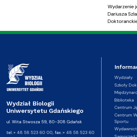
Wydarzenie j
Dariusza Szl
Doktorancki
Informa
Wydziały
Szkoły Dok
Międzynar
Biblioteka
Wydział Biologii
Centrum J
Uniwersytetu Gdańskiego
Centrum Wy
Sportu
ul. Wita Stwosza 59, 80-308 Gdańsk
Wydawnic
tel.:
+ 48 58 523 60 00
, fax.:
+ 48 58 523 60
Samorząd 