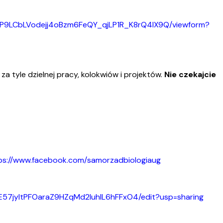
nGP9LCbLVodejj4oBzm6FeQY_qjLP1R_K8rQ4lX9Q/viewform?
za tyle dzielnej pracy, kolokwiów i projektów.
Nie czekajcie
ps://www.facebook.com/samorzadbiologiaug
E57jyItPFOaraZ9HZqMd2luhIL6hFFxO4/edit?usp=sharing