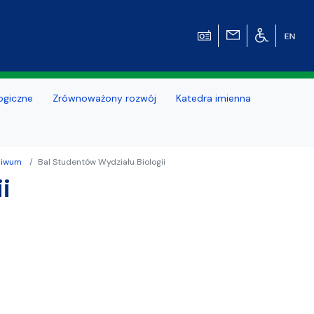
ogiczne
Zrównoważony rozwój
Katedra imienna
hiwum
Bal Studentów Wydziału Biologii
i