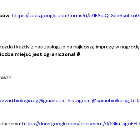
isów:
https://docs.google.com/forms/d/e/1FAIpQLSee6soLk
Każda i każdy z nas zasługuje na najlepszą imprezę w nagrodę 
liczba miejsc jest ograniczona!
🪩
czasz?
orzad.biologia.ug@gmail.com
,
Instagram @samobiolka.ug
,
htt
darzenia:
https://docs.google.com/document/d/1GIm-sgoEFL