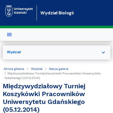
Przejdź do treści
Wydział Biologii
expand_more
Wydział
Strona główna
Wydział
Nasza galeria
Międzywydziałowy Turniej Koszykówki Pracowników Uniwersytetu
Gdańskiego (05.12.2014)
Międzywydziałowy Turniej
Koszykówki Pracowników
Uniwersytetu Gdańskiego
(05.12.2014)