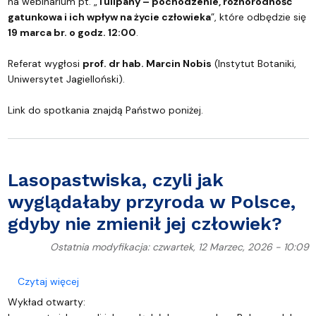
na webinarium pt. „
Tulipany – pochodzenie, różnorodność
gatunkowa i ich wpływ na życie człowieka
”, które odbędzie się
19 marca br. o godz. 12:00
.
Referat wygłosi
prof. dr hab. Marcin Nobis
(Instytut Botaniki,
Uniwersytet Jagielloński).
Link do spotkania znajdą Państwo poniżej.
Lasopastwiska, czyli jak
wyglądałaby przyroda w Polsce,
gdyby nie zmienił jej człowiek?
Ostatnia modyfikacja: czwartek, 12 Marzec, 2026 - 10:09
o Lasopastwiska, czyli jak wyglądałaby przyroda w 
Czytaj więcej
Wykład otwarty: