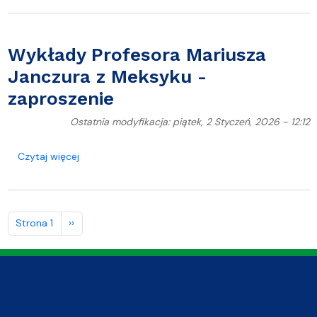
Wykłady Profesora Mariusza
Janczura z Meksyku -
zaproszenie
Ostatnia modyfikacja: piątek, 2 Styczeń, 2026 - 12:12
o Wykłady Profesora Mariusza Janczura z Meksyku
Czytaj więcej
Stronicowanie
Następna strona
Strona 1
››