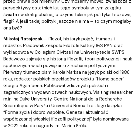
przed prawie pół milenium? Czy możemy mówić, zwłaszcza z
perspektywy ostatnich lat tego symbolu w tym zakątku
świata i w skali globalnej, o czymś takim jak polityka tęczowej
flagi? A jeśli takiej polityki jeszcze nie ma – to czym mogłaby
ona być?
Mikołaj Ratajczak
– filozof, historyk pojęć, tłumacz i
redaktor. Pracownik Zespołu Filozofii Kultury IFiS PAN oraz
wykładowca w Collegium Civitas i na Uniwersytecie SWPS.
Badawczo zajmuje się historią filozofii, teorii politycznej i nauk
społecznych w ich powiązaniu z ruchami politycznymi.
Pierwszy tłumacz pism Karola Marksa na język polski od 1986
roku, redaktor polskich przekładów projektu “Homo sacer”
Giorgio Agambena. Publikował w licznych polskich i
zagranicznych wydawnictwach naukowych. Visiting researcher
m.in. na Duke University, Centre National de la Recherche
Scientifique w Paryżu i Università Roma Tre. Jego książka
“Forma życia i dobro wspólne. Geneza i aktualność
współczesnej włoskiej filozofii politycznej” była nominowana
w 2022 roku do nagrody im. Marina Króla.