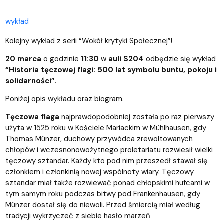
wykład
Kolejny wykład z serii “Wokół krytyki Społecznej”!
20 marca
o godzinie
11:30
w
auli S204
odbędzie się wykład
“Historia tęczowej flagi: 500 lat symbolu buntu, pokoju i
solidarności”
.
Poniżej opis wykładu oraz biogram.
Tęczowa flaga
najprawdopodobniej została po raz pierwszy
użyta w 1525 roku w Kościele Mariackim w Mühlhausen, gdy
Thomas Münzer, duchowy przywódca zrewoltowanych
chłopów i wczesnonowożytnego proletariatu rozwiesił wielki
tęczowy sztandar. Każdy kto pod nim przeszedł stawał się
członkiem i członkinią nowej wspólnoty wiary. Tęczowy
sztandar miał także rozwiewać ponad chłopskimi hufcami w
tym samym roku podczas bitwy pod Frankenhausen, gdy
Münzer dostał się do niewoli. Przed śmiercią miał według
tradycji wykrzyczeć z siebie hasło marzeń