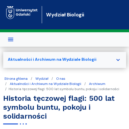
Przejdź do treści
Wydział Biologii
expand_more
Aktualności i Archiwum na Wydziale Biologii
Strona główna
Wydział
O nas
Aktualności i Archiwum na Wydziale Biologii
Archiwum
Historia tęczowej flagi: 500 lat symbolu buntu, pokoju i solidarności
Historia tęczowej flagi: 500 lat
symbolu buntu, pokoju i
solidarności