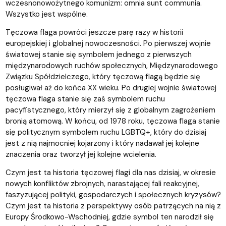
wczesnonowożytnego komunizm: omnia sunt communia.
Wszystko jest wspólne.
Tęczowa flaga powróci jeszcze parę razy w historii
europejskiej i globalnej nowoczesności. Po pierwszej wojnie
światowej stanie się symbolem jednego z pierwszych
międzynarodowych ruchów społecznych, Międzynarodowego
Związku Spółdzielczego, który tęczową flagą będzie się
posługiwał aż do końca XX wieku. Po drugiej wojnie światowej
tęczowa flaga stanie się zaś symbolem ruchu
pacyfistycznego, który mierzył się z globalnym zagrożeniem
bronią atomową. W końcu, od 1978 roku, tęczowa flaga stanie
się politycznym symbolem ruchu LGBTQ+, który do dzisiaj
jest z nią najmocniej kojarzony i który nadawał jej kolejne
znaczenia oraz tworzył jej kolejne wcielenia.
Czym jest ta historia tęczowej flagi dla nas dzisiaj, w okresie
nowych konfliktów zbrojnych, narastającej fali reakcyjnej,
faszyzującej polityki, gospodarczych i społecznych kryzysów?
Czym jest ta historia z perspektywy osób patrzących na nią z
Europy Środkowo-Wschodniej, gdzie symbol ten narodził się