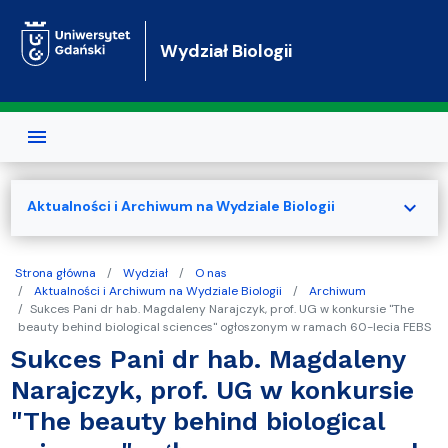
Przejdź do treści
Wydział Biologii
expand_more
Aktualności i Archiwum na Wydziale Biologii
Strona główna
Wydział
O nas
Aktualności i Archiwum na Wydziale Biologii
Archiwum
Sukces Pani dr hab. Magdaleny Narajczyk, prof. UG w konkursie "The
beauty behind biological sciences" ogłoszonym w ramach 60-lecia FEBS
Sukces Pani dr hab. Magdaleny
Narajczyk, prof. UG w konkursie
"The beauty behind biological