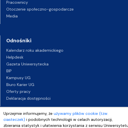
Pracownicy
Otoczenie społeczno-gospodarcze
Media
Odnośniki
Kalendarz roku akademickiego
Helpdesk
Gazeta Uniwersytecka
BIP
Kampusy UG
Biuro Karier UG
Oferty pracy
Deklaracja dostępności
Uprzejmie informujemy, że
używamy plików cookie (tzw.
ciasteczek)
i podobnych technologii w celach autoryzacji,
zbierania statystyk i ułatwienia korzystania z serwisu Uniwersytet