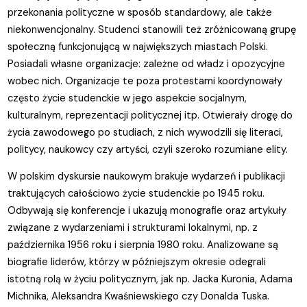
przekonania polityczne w sposób standardowy, ale także
niekonwencjonalny. Studenci stanowili też zróżnicowaną grupę
społeczną funkcjonującą w największych miastach Polski.
Posiadali własne organizacje: zależne od władz i opozycyjne
wobec nich. Organizacje te poza protestami koordynowały
często życie studenckie w jego aspekcie socjalnym,
kulturalnym, reprezentacji politycznej itp. Otwierały drogę do
życia zawodowego po studiach, z nich wywodzili się literaci,
politycy, naukowcy czy artyści, czyli szeroko rozumiane elity.
W polskim dyskursie naukowym brakuje wydarzeń i publikacji
traktujących całościowo życie studenckie po 1945 roku.
Odbywają się konferencje i ukazują monografie oraz artykuły
związane z wydarzeniami i strukturami lokalnymi, np. z
października 1956 roku i sierpnia 1980 roku. Analizowane są
biografie liderów, którzy w późniejszym okresie odegrali
istotną rolą w życiu politycznym, jak np. Jacka Kuronia, Adama
Michnika, Aleksandra Kwaśniewskiego czy Donalda Tuska.