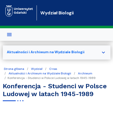
Przejdź do treści
Wydział Biologii
expand_more
Aktualności i Archiwum na Wydziale Biologii
Strona główna
Wydział
O nas
Aktualności i Archiwum na Wydziale Biologii
Archiwum
Konferencja - Studenci w Polsce Ludowej w latach 1945-1989
Konferencja - Studenci w Polsce
Ludowej w latach 1945-1989