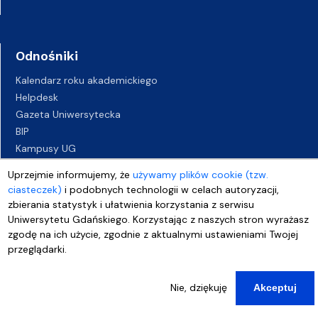
Odnośniki
Kalendarz roku akademickiego
Helpdesk
Gazeta Uniwersytecka
BIP
Kampusy UG
Biuro Karier UG
Uprzejmie informujemy, że
używamy plików cookie (tzw.
Oferty pracy
ciasteczek)
i podobnych technologii w celach autoryzacji,
Deklaracja dostępności
zbierania statystyk i ułatwienia korzystania z serwisu
Uniwersytetu Gdańskiego. Korzystając z naszych stron wyrażasz
zgodę na ich użycie, zgodnie z aktualnymi ustawieniami Twojej
przeglądarki.
Nie, dziękuję
Akceptuj