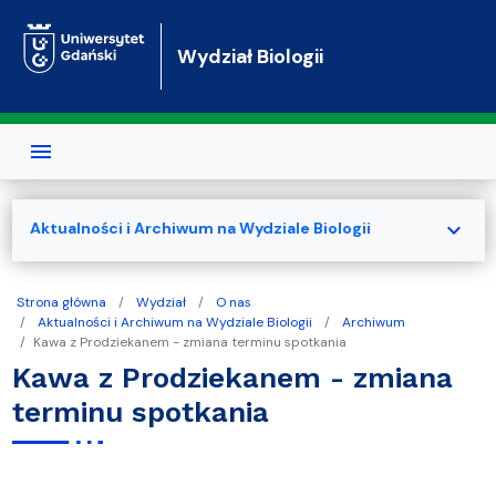
Przejdź do treści
Wydział Biologii
expand_more
Aktualności i Archiwum na Wydziale Biologii
Strona główna
Wydział
O nas
Aktualności i Archiwum na Wydziale Biologii
Archiwum
Kawa z Prodziekanem - zmiana terminu spotkania
Kawa z Prodziekanem - zmiana
terminu spotkania