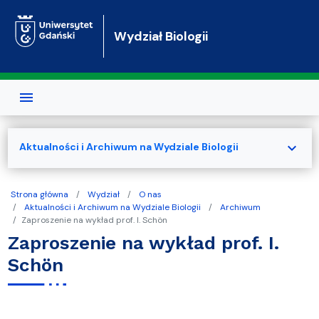
Przejdź do treści
Wydział Biologii
expand_more
Aktualności i Archiwum na Wydziale Biologii
Strona główna
Wydział
O nas
Aktualności i Archiwum na Wydziale Biologii
Archiwum
Zaproszenie na wykład prof. I. Schön
Zaproszenie na wykład prof. I.
Schön