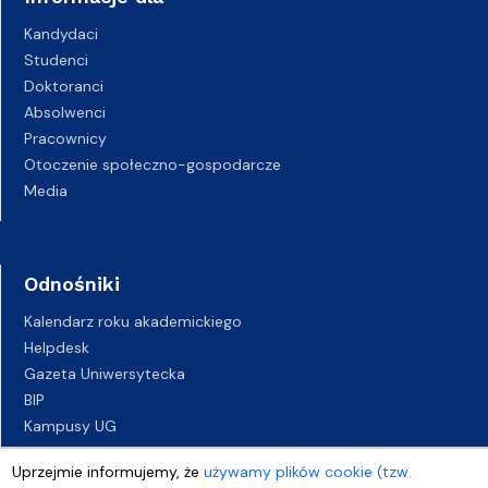
Kandydaci
Studenci
Doktoranci
Absolwenci
Pracownicy
Otoczenie społeczno-gospodarcze
Media
Odnośniki
Kalendarz roku akademickiego
Helpdesk
Gazeta Uniwersytecka
BIP
Kampusy UG
Biuro Karier UG
Uprzejmie informujemy, że
używamy plików cookie (tzw.
Oferty pracy