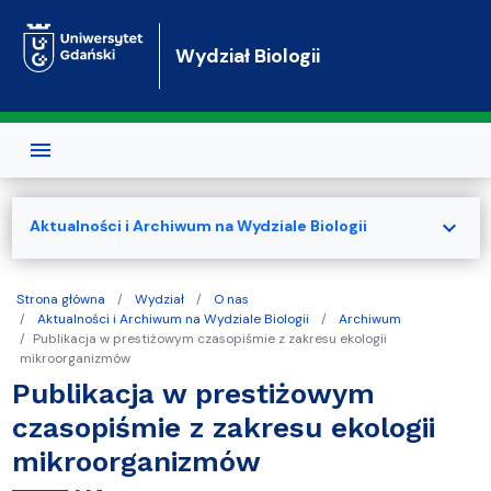
Przejdź do treści
Wydział Biologii
expand_more
Aktualności i Archiwum na Wydziale Biologii
Strona główna
Wydział
O nas
Aktualności i Archiwum na Wydziale Biologii
Archiwum
Publikacja w prestiżowym czasopiśmie z zakresu ekologii
mikroorganizmów
Publikacja w prestiżowym
czasopiśmie z zakresu ekologii
mikroorganizmów