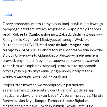
nauka
Z przyjemnością informujemy o publikacji artykułu naukowego
będącego efektem interdyscyplinarnej współpracy zespołu
prof. Roberta Czajkowskiego
z Zakładu Badania Związków
Biologicznie Czynnych Międzyuczelnianego Wydziału
Biotechnologii UG i GUMed oraz
dr hab. Magdaleny
Narajczyk prof. UG
z Laboratorium Bioobrazowania Wydziału
Biologii Uniwersytetu Gdańskiego. Kluczowym elementem
prowadzonych badań było zastosowanie zaawansowanych
technik mikroskopii elektronowej, które w istotny sposób
przyczyniły się do uzyskania i pogłębionej interpretacji
wyników zaprezentowanych w publikacji.
Projekt zrealizowano we współpracy z partnerami
zagranicznymi z Université Lyon 1 (Francja), podkreślając
międzynarodowy charakter badań. Autorami pracy są: Marcin
Borowicz, Jan Styn, Kacper Tomasik, Łukasz Rąbalski,
Magdalena Narajczyk, Erwan Gueguen, Sylwia Jafra, Julie