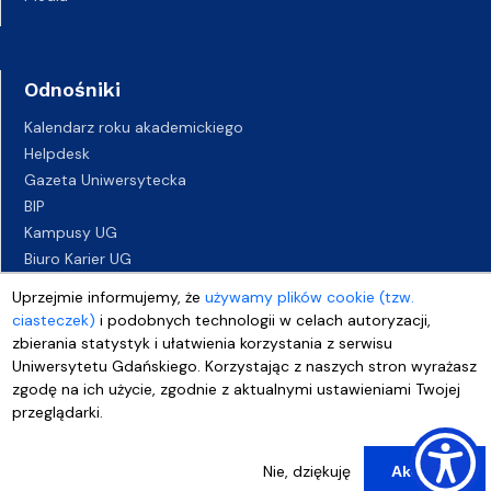
Odnośniki
Kalendarz roku akademickiego
Helpdesk
Gazeta Uniwersytecka
BIP
Kampusy UG
Biuro Karier UG
Oferty pracy
Uprzejmie informujemy, że
używamy plików cookie (tzw.
Deklaracja dostępności
ciasteczek)
i podobnych technologii w celach autoryzacji,
zbierania statystyk i ułatwienia korzystania z serwisu
Uniwersytetu Gdańskiego. Korzystając z naszych stron wyrażasz
zgodę na ich użycie, zgodnie z aktualnymi ustawieniami Twojej
przeglądarki.
Nie, dziękuję
Akceptuj