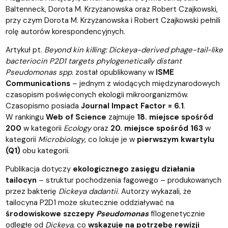
Baltenneck, Dorota M. Krzyżanowska oraz Robert Czajkowski,
przy czym Dorota M. Krzyżanowska i Robert Czajkowski pełnili
rolę autorów korespondencyjnych.
Artykuł pt.
Beyond kin killing: Dickeya-derived phage-tail-like
bacteriocin P2D1 targets phylogenetically distant
Pseudomonas spp.
został opublikowany w
ISME
Communications
– jednym z wiodących międzynarodowych
czasopism poświęconych ekologii mikroorganizmów.
Czasopismo posiada
Journal Impact Factor = 6.1
.
W rankingu
Web of Science
zajmuje
18. miejsce spośród
200
w kategorii
Ecology
oraz
20. miejsce spośród 163
w
kategorii
Microbiology
, co lokuje je w
pierwszym kwartylu
(Q1)
obu kategorii.
Publikacja dotyczy
ekologicznego zasięgu działania
tailocyn
– struktur pochodzenia fagowego – produkowanych
przez bakterię
Dickeya dadantii
. Autorzy wykazali, że
tailocyna P2D1 może skutecznie oddziaływać na
środowiskowe szczepy
Pseudomonas
filogenetycznie
odległe od
Dickeya
, co
wskazuje na potrzebę rewizji