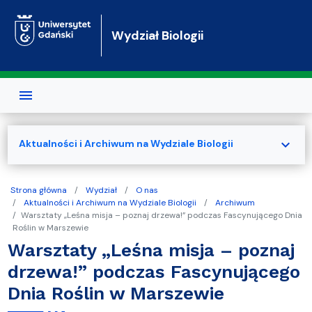
Przejdź do treści
Wydział Biologii
expand_more
Aktualności i Archiwum na Wydziale Biologii
Strona główna
Wydział
O nas
Aktualności i Archiwum na Wydziale Biologii
Archiwum
Warsztaty „Leśna misja – poznaj drzewa!” podczas Fascynującego Dnia
Roślin w Marszewie
Warsztaty „Leśna misja – poznaj
drzewa!” podczas Fascynującego
Dnia Roślin w Marszewie