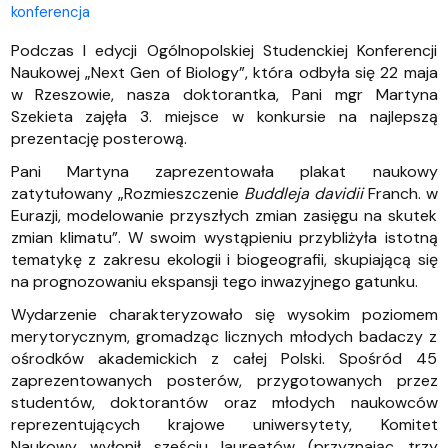
konferencja
Podczas I edycji Ogólnopolskiej Studenckiej Konferencji
Naukowej „Next Gen of Biology”, która odbyła się 22 maja
w Rzeszowie, nasza doktorantka, Pani mgr Martyna
Szekieta zajęła 3. miejsce w konkursie na najlepszą
prezentację posterową.
Pani Martyna zaprezentowała plakat naukowy
zatytułowany „Rozmieszczenie
Buddleja davidii
Franch. w
Eurazji, modelowanie przyszłych zmian zasięgu na skutek
zmian klimatu”. W swoim wystąpieniu przybliżyła istotną
tematykę z zakresu ekologii i biogeografii, skupiającą się
na prognozowaniu ekspansji tego inwazyjnego gatunku.
Wydarzenie charakteryzowało się wysokim poziomem
merytorycznym, gromadząc licznych młodych badaczy z
ośrodków akademickich z całej Polski. Spośród 45
zaprezentowanych posterów, przygotowanych przez
studentów, doktorantów oraz młodych naukowców
reprezentujących krajowe uniwersytety, Komitet
Naukowy wyłonił sześciu laureatów (przyznając trzy