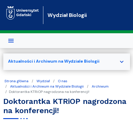
Przejdź do treści
Wydział Biologii
expand_more
Aktualności i Archiwum na Wydziale Biologii
Strona główna
Wydział
O nas
Aktualności i Archiwum na Wydziale Biologii
Archiwum
Doktorantka KTRiOP nagrodzona na konferencji!
Doktorantka KTRiOP nagrodzona
na konferencji!