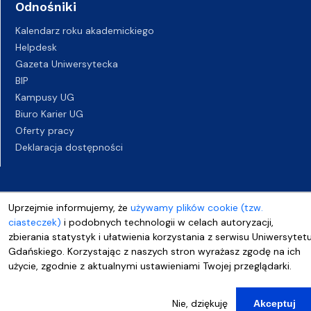
Odnośniki
Kalendarz roku akademickiego
Helpdesk
Gazeta Uniwersytecka
BIP
Kampusy UG
Biuro Karier UG
Oferty pracy
Deklaracja dostępności
Uprzejmie informujemy, że
używamy plików cookie (tzw.
ciasteczek)
i podobnych technologii w celach autoryzacji,
zbierania statystyk i ułatwienia korzystania z serwisu Uniwersytet
Gdańskiego. Korzystając z naszych stron wyrażasz zgodę na ich
użycie, zgodnie z aktualnymi ustawieniami Twojej przeglądarki.
Nie, dziękuję
Akceptuj