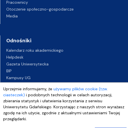
Pracownicy
Otoczenie społeczno-gospodarcze
Media
Odnośniki
Kalendarz roku akademickiego
Helpdesk
Gazeta Uniwersytecka
BIP
Kampusy UG
Biuro Karier UG
Uprzejmie informujemy, że
używamy plików cookie (tzw.
Oferty pracy
ciasteczek)
i podobnych technologii w celach autoryzacji,
Deklaracja dostępności
zbierania statystyk i ułatwienia korzystania z serwisu
Uniwersytetu Gdańskiego. Korzystając z naszych stron wyrażasz
zgodę na ich użycie, zgodnie z aktualnymi ustawieniami Twojej
przeglądarki.