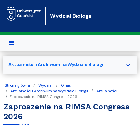
Przejdź do treści
Wydział Biologii
expand_more
Aktualności i Archiwum na Wydziale Biologii
Strona główna
Wydział
O nas
Aktualności i Archiwum na Wydziale Biologii
Aktualności
Zaproszenie na RIMSA Congress 2026
Zaproszenie na RIMSA Congress
2026