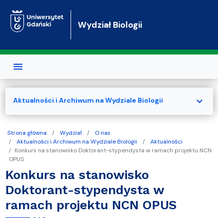
Przejdź do treści
Wydział Biologii
expand_more
Aktualności i Archiwum na Wydziale Biologii
Strona główna
Wydział
O nas
Aktualności i Archiwum na Wydziale Biologii
Aktualności
Konkurs na stanowisko Doktorant-stypendysta w ramach projektu NCN
OPUS
Konkurs na stanowisko
Doktorant-stypendysta w
ramach projektu NCN OPUS