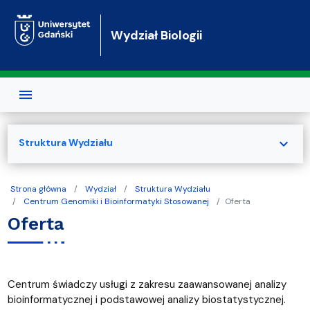
Przejdź do treści
Wydział Biologii
expand_more
Struktura Wydziału
Strona główna
Wydział
Struktura Wydziału
Centrum Genomiki i Bioinformatyki Stosowanej
Oferta
Oferta
Centrum świadczy usługi z zakresu zaawansowanej analizy
bioinformatycznej i podstawowej analizy biostatystycznej.