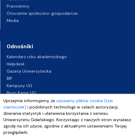
Pracownicy
Otoczenie społeczno-gospodarcze
Media
Odnośniki
Kalendarz roku akademickiego
Helpdesk
Gazeta Uniwersytecka
BIP
Kampusy UG
Biuro Karier UG
Oferty pracy
Uprzejmie informujemy, że
używamy plików cookie (tzw.
ciasteczek)
i podobnych technologii w celach autoryzacji,
Deklaracja dostępności
zbierania statystyk i ułatwienia korzystania z serwisu
Uniwersytetu Gdańskiego. Korzystając z naszych stron wyrażasz
zgodę na ich użycie, zgodnie z aktualnymi ustawieniami Twojej
przeglądarki.