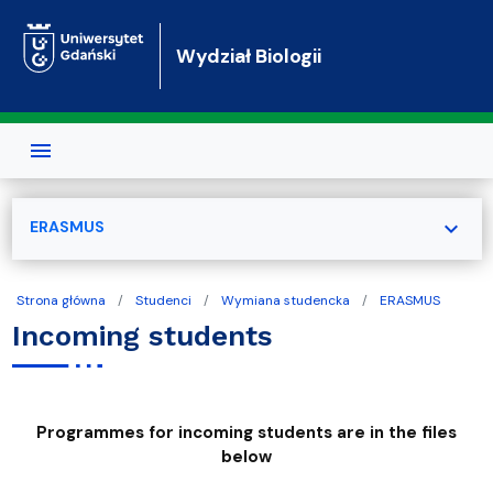
Przejdź do treści
Wydział Biologii
expand_more
ERASMUS
Strona główna
Studenci
Wymiana studencka
ERASMUS
Incoming students
Programmes for incoming students are in the files
below