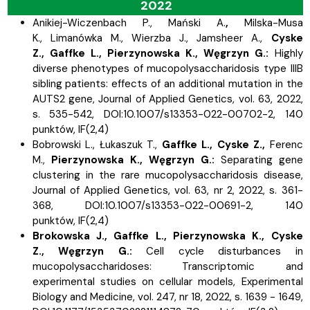
2022
Anikiej-Wiczenbach P.,
Mański A.
,
Milska-Musa
K.,
Limanówka M.,
Wierzba J.,
Jamsheer A.,
Cyske
Z.,
Gaffke L.,
Pierzynowska K.,
Węgrzyn G.:
Highly
diverse phenotypes of mucopolysaccharidosis type IIIB
sibling patients: effects of an additional mutation in the
AUTS2 gene, Journal of Applied Genetics, vol. 63, 2022,
s.
535-542, DOI:10.1007/s13353-022-00702-2, 140
punktów,
IF(2,4)
Bobrowski L., Łukaszuk T.,
Gaffke L.,
Cyske Z.,
Ferenc
M.,
Pierzynowska K.,
Węgrzyn G.:
Separating gene
clustering in the rare mucopolysaccharidosis disease,
Journal of Applied Genetics, vol. 63, nr 2, 2022, s.
361-
368, DOI:10.1007/s13353-022-00691-2, 140
punktów,
IF(2,4)
Brokowska J.,
Gaffke L.,
Pierzynowska K.,
Cyske
Z.,
Węgrzyn G.:
Cell cycle disturbances in
mucopolysaccharidoses: Transcriptomic and
experimental studies on cellular models, Experimental
Biology and Medicine, vol. 247, nr 18, 2022, s.
1639 - 1649,