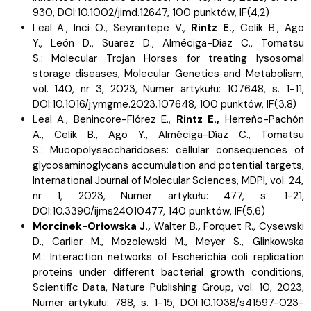
930, DOI:10.1002/jimd.12647, 100 punktów,
IF(4,2)
Leal A.,
Inci O.,
Seyrantepe V.,
Rintz E.,
Celik B.,
Ago
Y.,
León D.,
Suarez D.,
Alméciga-Díaz C.,
Tomatsu
S.:
Molecular Trojan Horses for treating lysosomal
storage diseases, Molecular Genetics and Metabolism,
vol. 140, nr 3, 2023, Numer artykułu: 107648, s.
1-11,
DOI:10.1016/j.ymgme.2023.107648, 100 punktów,
IF(3,8)
Leal A.,
Benincore-Flórez E.,
Rintz E.,
Herreño-Pachón
A.,
Celik B.,
Ago Y.,
Alméciga-Díaz C.,
Tomatsu
S.:
Mucopolysaccharidoses: cellular consequences of
glycosaminoglycans accumulation and potential targets,
International Journal of Molecular Sciences, MDPI, vol. 24,
nr 1, 2023, Numer artykułu: 477, s.
1-21,
DOI:10.3390/ijms24010477, 140 punktów,
IF(5,6)
Morcinek-Orłowska J.,
Walter B.
,
Forquet R.,
Cysewski
D.,
Carlier M.,
Mozolewski M.,
Meyer S.,
Glinkowska
M.:
Interaction networks of Escherichia coli replication
proteins under different bacterial growth conditions,
Scientific Data, Nature Publishing Group, vol. 10, 2023,
Numer artykułu: 788, s.
1-15, DOI:10.1038/s41597-023-