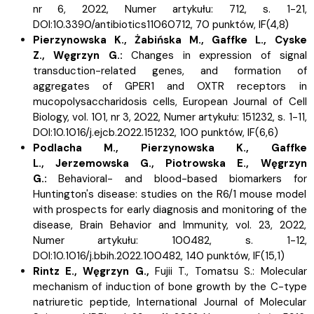
nr 6, 2022, Numer artykułu: 712, s.
1-21,
DOI:10.3390/antibiotics11060712, 70 punktów,
IF(4,8)
Pierzynowska K., Żabińska M.,
Gaffke L.,
Cyske
Z.,
Węgrzyn G.:
Changes in expression of signal
transduction-related genes, and formation of
aggregates of GPER1 and OXTR receptors in
mucopolysaccharidosis cells, European Journal of Cell
Biology, vol. 101, nr 3, 2022, Numer artykułu: 151232, s.
1-11,
DOI:10.1016/j.ejcb.2022.151232, 100 punktów,
IF(6,6)
Podlacha M.,
Pierzynowska K.,
Gaffke
L.,
Jerzemowska G.,
Piotrowska E.,
Węgrzyn
G.:
Behavioral- and blood-based biomarkers for
Huntington's disease: studies on the R6/1 mouse model
with prospects for early diagnosis and monitoring of the
disease, Brain Behavior and Immunity, vol. 23, 2022,
Numer artykułu: 100482, s.
1-12,
DOI:10.1016/j.bbih.2022.100482, 140 punktów,
IF(15,1)
Rintz E.,
Węgrzyn G.,
Fujii T.,
Tomatsu S.:
Molecular
mechanism of induction of bone growth by the C-type
natriuretic peptide, International Journal of Molecular