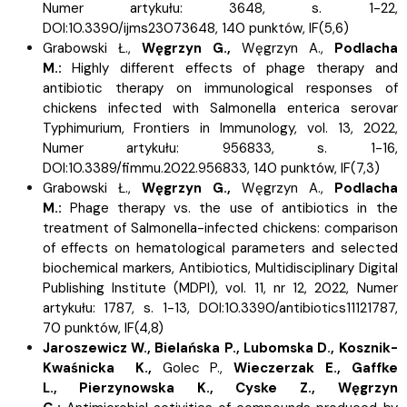
Numer artykułu: 3648, s.
1-22,
DOI:10.3390/ijms23073648, 140 punktów,
IF(5,6)
Grabowski Ł.,
Węgrzyn G.,
Węgrzyn A.,
Podlacha
M.:
Highly different effects of phage therapy and
antibiotic therapy on immunological responses of
chickens infected with Salmonella enterica serovar
Typhimurium, Frontiers in Immunology, vol. 13, 2022,
Numer artykułu: 956833, s.
1-16,
DOI:10.3389/fimmu.2022.956833, 140 punktów,
IF(7,3)
Grabowski Ł.,
Węgrzyn G.,
Węgrzyn A.,
Podlacha
M.:
Phage therapy vs. the use of antibiotics in the
treatment of Salmonella-infected chickens: comparison
of effects on hematological parameters and selected
biochemical markers, Antibiotics, Multidisciplinary Digital
Publishing Institute (MDPI), vol. 11, nr 12, 2022, Numer
artykułu: 1787, s.
1-13, DOI:10.3390/antibiotics11121787,
70 punktów,
IF(4,8)
Jaroszewicz W.,
Bielańska P.,
Lubomska D.,
Kosznik-
Kwaśnicka K.,
Golec P.,
Wieczerzak E.,
Gaffke
L.,
Pierzynowska K.,
Cyske Z.,
Węgrzyn