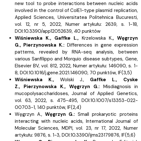
new tool to probe interactions between nucleic acids
involved in the control of ColE1-type plasmid replication,
Applied Sciences, Universitatea Politehnica Bucuresti,
vol. 12, nr 5, 2022, Numer artykułu: 2639, s.
1-18,
DOI:10.3390/app12052639, 40 punktów
Wiśniewska K.,
Gaffke L.,
Krzelowska K
.,
Węgrzyn
G.,
Pierzynowska K.:
Differences in gene expression
patterns, revealed by RNA-seq analysis, between
various Sanfilippo and Morquio disease subtypes, Gene,
Elsevier BV, vol. 812, 2022, Numer artykułu: 146090, s.
1-
8, DOI:10.1016/j.gene.2021.146090, 70 punktów,
IF(3,5)
Wiśniewska K.,
Wolski J.,
Gaffke L.,
Cyske
Z.,
Pierzynowska K.,
Węgrzyn G.:
Misdiagnosis in
mucopolysaccharidoses, Journal of Applied Genetics,
vol. 63, 2022, s.
475-495, DOI:10.1007/s13353-022-
00703-1, 140 punktów,
IF(2,4)
Węgrzyn A.,
Węgrzyn G.:
Small prokaryotic proteins
interacting with nucleic acids, International Journal of
Molecular Sciences, MDPI, vol. 23, nr 17, 2022, Numer
artykułu: 9876, s.
1-3, DOI:10.3390/ijms23179876,
IF(5,6)