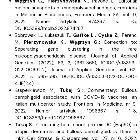
Węgrzyn G.,
Pierzynowska K.,
Pavone L.:
Editorial:
molecular aspects of mucopolysaccharidoses, Frontiers
in Molecular Biosciences, Frontiers Media SA, vol. 9,
2022, Numer artykułu: 874267, s.
1-3,
DOI:10.3389/fmolb.2022.874267
Bobrowski L., Łukaszuk T.,
Gaffke L.,
Cyske Z.,
Ferenc
M.,
Pierzynowska K.,
Węgrzyn G.:
Correction to:
Separating gene clustering in the rare
mucopolysaccharidosis disease (Journal of Applied
Genetics, (2022), 63, 2, (361-368), 10.1007/s13353-
022-00691-2), Journal of Applied Genetics, vol. 63,
2022, s.
595-595, DOI:10.1007/s13353-022-00700-
4,
IF(2,4)
Kasperkiewicz M.,
Tukaj S.:
Commentary: Bullous
pemphigoid associated with COVID-19 vaccines: an
Italian multicenter study, Frontiers in Medicine, nr 9,
2022, Numer artykułu: 1096867, s.
1-3,
DOI:10.3389/fmed.2022.1096867
Tukaj S.:
Circulating heat shock protein 90 (Hsp90) in
atopic dermatitis and bullous pemphigoid: is there a
link?, Cell Stress & Chaperones, vol. 27, nr 6, 2022,