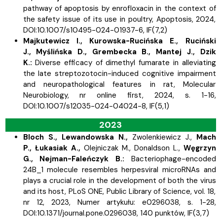
pathway of apoptosis by enrofloxacin in the context of
the safety issue of its use in poultry, Apoptosis, 2024,
DOI:10.1007/s10495-024-01937-6,
IF(7,2)
Majkutewicz I.,
Kurowska-Rucińska E.,
Ruciński
J.,
Myślińska D.,
Grembecka B.,
Mantej J.,
Dzik
K.:
Diverse efficacy of dimethyl fumarate in alleviating
the late streptozotocin-induced cognitive impairment
and neuropathological features in rat, Molecular
Neurobiology, nr online first, 2024, s.
1-16,
DOI:10.1007/s12035-024-04024-8,
IF(5,1)
2023
Bloch S.,
Lewandowska N.,
Zwolenkiewicz J.,
Mach
P., Łukasiak A.,
Olejniczak M.,
Donaldson L.,
Węgrzyn
G.,
Nejman-Faleńczyk B.:
Bacteriophage-encoded
24B_1 molecule resembles herpesviral microRNAs and
plays a crucial role in the development of both the virus
and its host, PLoS ONE, Public Library of Science, vol. 18,
nr 12, 2023, Numer artykułu: e0296038, s.
1-28,
DOI:10.1371/journal.pone.0296038, 140 punktów,
IF(3,7)