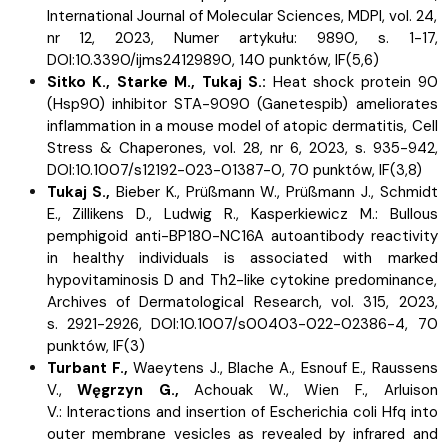
International Journal of Molecular Sciences, MDPI, vol. 24,
nr 12, 2023, Numer artykułu: 9890, s.
1-17,
DOI:10.3390/ijms24129890, 140 punktów,
IF(5,6)
Sitko K.,
Starke M.,
Tukaj S.:
Heat shock protein 90
(Hsp90) inhibitor STA-9090 (Ganetespib) ameliorates
inflammation in a mouse model of atopic dermatitis, Cell
Stress & Chaperones, vol. 28, nr 6, 2023, s.
935-942,
DOI:10.1007/s12192-023-01387-0, 70 punktów,
IF(3,8)
Tukaj S.,
Bieber K.,
Prüßmann W.,
Prüßmann J.,
Schmidt
E.,
Zillikens D.,
Ludwig R.,
Kasperkiewicz M.:
Bullous
pemphigoid anti-BP180-NC16A autoantibody reactivity
in healthy individuals is associated with marked
hypovitaminosis D and Th2-like cytokine predominance,
Archives of Dermatological Research, vol. 315, 2023,
s.
2921-2926, DOI:10.1007/s00403-022-02386-4, 70
punktów,
IF(3)
Turbant F.,
Waeytens J.,
Blache A.,
Esnouf E.,
Raussens
V.,
Węgrzyn G.,
Achouak W.,
Wien F.,
Arluison
V.:
Interactions and insertion of Escherichia coli Hfq into
outer membrane vesicles as revealed by infrared and