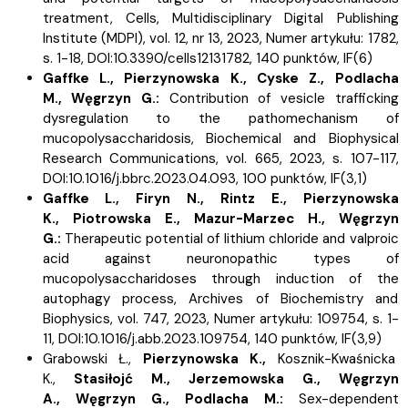
treatment, Cells, Multidisciplinary Digital Publishing
Institute (MDPI), vol. 12, nr 13, 2023, Numer artykułu: 1782,
s.
1-18, DOI:10.3390/cells12131782, 140 punktów,
IF(6)
Gaffke L.,
Pierzynowska K.,
Cyske Z.,
Podlacha
M.,
Węgrzyn G.:
Contribution of vesicle trafficking
dysregulation to the pathomechanism of
mucopolysaccharidosis, Biochemical and Biophysical
Research Communications, vol. 665, 2023, s.
107-117,
DOI:10.1016/j.bbrc.2023.04.093, 100 punktów,
IF(3,1)
Gaffke L.,
Firyn N.,
Rintz E.,
Pierzynowska
K.,
Piotrowska E.,
Mazur-Marzec H.,
Węgrzyn
G.:
Therapeutic potential of lithium chloride and valproic
acid against neuronopathic types of
mucopolysaccharidoses through induction of the
autophagy process, Archives of Biochemistry and
Biophysics, vol. 747, 2023, Numer artykułu: 109754, s.
1-
11, DOI:10.1016/j.abb.2023.109754, 140 punktów,
IF(3,9)
Grabowski Ł.,
Pierzynowska K.,
Kosznik-Kwaśnicka
K.,
Stasiłojć M.,
Jerzemowska G.,
Węgrzyn
A.,
Węgrzyn G.,
Podlacha M.:
Sex-dependent