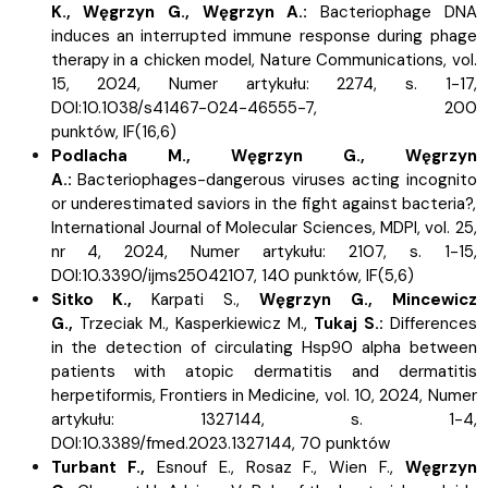
K.,
Węgrzyn G.,
Węgrzyn A.:
Bacteriophage DNA
induces an interrupted immune response during phage
therapy in a chicken model, Nature Communications, vol.
15, 2024, Numer artykułu: 2274, s.
1-17,
DOI:10.1038/s41467-024-46555-7, 200
punktów,
IF(16,6)
Podlacha M.,
Węgrzyn G.,
Węgrzyn
A.:
Bacteriophages-dangerous viruses acting incognito
or underestimated saviors in the fight against bacteria?,
International Journal of Molecular Sciences, MDPI, vol. 25,
nr 4, 2024, Numer artykułu: 2107, s.
1-15,
DOI:10.3390/ijms25042107, 140 punktów,
IF(5,6)
Sitko K.,
Karpati S.,
Węgrzyn G.,
Mincewicz
G.,
Trzeciak M.,
Kasperkiewicz M.,
Tukaj S.:
Differences
in the detection of circulating Hsp90 alpha between
patients with atopic dermatitis and dermatitis
herpetiformis, Frontiers in Medicine, vol. 10, 2024, Numer
artykułu: 1327144, s.
1-4,
DOI:10.3389/fmed.2023.1327144, 70 punktów
Turbant F.,
Esnouf E.,
Rosaz F.,
Wien F.,
Węgrzyn