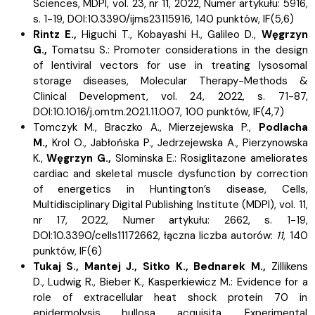
Sciences, MDPI, vol. 23, nr 11, 2022, Numer artykułu: 5916,
s.
1-19, DOI:10.3390/ijms23115916, 140 punktów,
IF(5,6)
Rintz E.,
Higuchi T.,
Kobayashi H.,
Galileo D.,
Węgrzyn
G.,
Tomatsu S.:
Promoter considerations in the design
of lentiviral vectors for use in treating lysosomal
storage diseases, Molecular Therapy-Methods &
Clinical Development, vol. 24, 2022, s.
71-87,
DOI:10.1016/j.omtm.2021.11.007, 100 punktów,
IF(4,7)
Tomczyk M.,
Braczko A.,
Mierzejewska P.,
Podlacha
M.,
Krol O.,
Jabłońska P.,
Jedrzejewska A.,
Pierzynowska
K.,
Węgrzyn G.,
Slominska E.:
Rosiglitazone ameliorates
cardiac and skeletal muscle dysfunction by correction
of energetics in Huntington’s disease, Cells,
Multidisciplinary Digital Publishing Institute (MDPI), vol. 11,
nr 17, 2022, Numer artykułu: 2662, s.
1-19,
DOI:10.3390/cells11172662, łączna liczba autorów:
11
, 140
punktów,
IF(6)
Tukaj S.,
Mantej J.,
Sitko K.,
Bednarek M.,
Zillikens
D.,
Ludwig R.,
Bieber K.,
Kasperkiewicz M.:
Evidence for a
role of extracellular heat shock protein 70 in
epidermolysis bullosa acquisita, Experimental