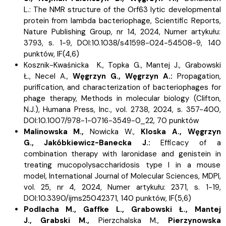
L.:
The NMR structure of the Orf63 lytic developmental
protein from lambda bacteriophage, Scientific Reports,
Nature Publishing Group, nr 14, 2024, Numer artykułu:
3793, s.
1-9, DOI:10.1038/s41598-024-54508-9, 140
punktów,
IF(4,6)
Kosznik-Kwaśnicka K.,
Topka G.,
Mantej J.,
Grabowski
Ł.,
Necel A.,
Węgrzyn G.,
Węgrzyn A.:
Propagation,
purification, and characterization of bacteriophages for
phage therapy, Methods in molecular biology (Clifton,
N.J.), Humana Press, Inc., vol. 2738, 2024, s.
357-400,
DOI:10.1007/978-1-0716-3549-0_22, 70 punktów
Malinowska M.,
Nowicka W.,
Kloska A.,
Węgrzyn
G.,
Jakóbkiewicz-Banecka J.:
Efficacy of a
combination therapy with laronidase and genistein in
treating mucopolysaccharidosis type I in a mouse
model, International Journal of Molecular Sciences, MDPI,
vol. 25, nr 4, 2024, Numer artykułu: 2371, s.
1-19,
DOI:10.3390/ijms25042371, 140 punktów,
IF(5,6)
Podlacha M.,
Gaffke L.,
Grabowski Ł.,
Mantej
J.,
Grabski M.,
Pierzchalska M.,
Pierzynowska