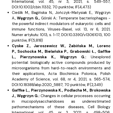
International, vol. 45, nr 3, 2021, s.
549-557,
DOI:10.1002/cbin.11332, 70 punktów,
IF(4,473)
Cieślik M.,
Bagińska N.,
Jończyk-Matysiak E.,
Węgrzyn
A.,
Węgrzyn G.,
Górski A.:
Temperate bacteriophages -
the powerful indirect modulators of eukaryotic cells and
immune functions, Viruses-Basel, vol. 13, nr 6, 2021,
Numer artykułu: 1013, s.
1-17, DOI:10.3390/v13061013, 100
punktów,
IF(5,818)
Cyske Z.,
Jaroszewicz W., Żabińska M.,
Lorenc
P.,
Sochocka M.,
Bielańska P.,
Grabowski Ł.,
Gaffke
L.,
Pierzynowska K.,
Węgrzyn G.:
Unexplored
potential: biologically active compounds produced by
microorganisms from hard-to-reach environments and
their applications, Acta Biochimica Polonica, Polish
Academy of Science, vol. 68, nr 4, 2021, s.
565-574,
DOI:10.18388/abp.2020_5887, 70 punktów,
IF(2,349)
Gaffke L.,
Pierzynowska K.,
Podlacha M.,
Brokowska
J.,
Węgrzyn G.:
Changes in cellular processes occurring
in mucopolysaccharidoses as underestimated
pathomechanisms of these diseases, Cell Biology
International, vol. 45, nr 3, 2021, s.
498-506,