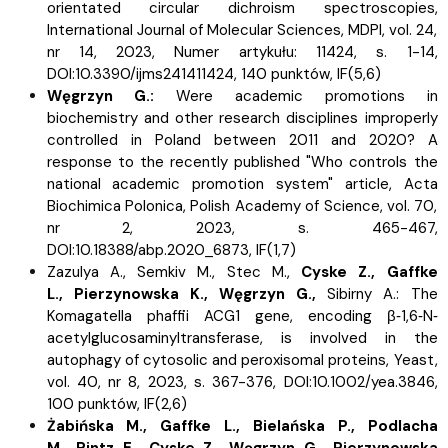
orientated circular dichroism spectroscopies,
International Journal of Molecular Sciences, MDPI, vol. 24,
nr 14, 2023, Numer artykułu: 11424, s.
1-14,
DOI:10.3390/ijms241411424, 140 punktów,
IF(5,6)
Węgrzyn G.:
Were academic promotions in
biochemistry and other research disciplines improperly
controlled in Poland between 2011 and 2020? A
response to the recently published "Who controls the
national academic promotion system" article, Acta
Biochimica Polonica, Polish Academy of Science, vol. 70,
nr 2, 2023, s.
465-467,
DOI:10.18388/abp.2020_6873,
IF(1,7)
Zazulya A.,
Semkiv M.,
Stec M.,
Cyske Z.,
Gaffke
L.,
Pierzynowska K.,
Węgrzyn G.,
Sibirny A.:
The
Komagatella phaffii ACG1 gene, encoding β
‐
1,6
‐
N
‐
acetylglucosaminyltransferase, is involved in the
autophagy of cytosolic and peroxisomal proteins, Yeast,
vol. 40, nr 8, 2023, s.
367-376, DOI:10.1002/yea.3846,
100 punktów,
IF(2,6)
Żabińska M.,
Gaffke L.,
Bielańska P.,
Podlacha
M.,
Rintz E.,
Cyske Z.,
Węgrzyn G.,
Pierzynowska