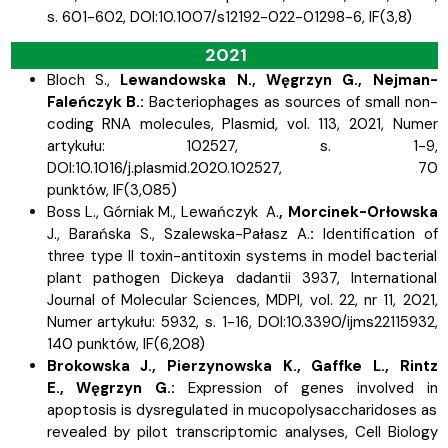
s.
601-602, DOI:10.1007/s12192-022-01298-6,
IF(3,8)
2021
Bloch S.,
Lewandowska N.,
Węgrzyn G.,
Nejman-
Faleńczyk B.:
Bacteriophages as sources of small non-
coding RNA molecules, Plasmid, vol. 113, 2021, Numer
artykułu: 102527, s.
1-9,
DOI:10.1016/j.plasmid.2020.102527, 70
punktów,
IF(3,085)
Boss L.,
Górniak M.,
Lewańczyk A.
,
Morcinek-Orłowska
J.,
Barańska S.,
Szalewska-Pałasz A.
:
Identification of
three type II toxin-antitoxin systems in model bacterial
plant pathogen Dickeya dadantii 3937, International
Journal of Molecular Sciences, MDPI, vol. 22, nr 11, 2021,
Numer artykułu: 5932, s.
1-16, DOI:10.3390/ijms22115932,
140 punktów,
IF(6,208)
Brokowska J.,
Pierzynowska K.,
Gaffke L.,
Rintz
E.,
Węgrzyn G.:
Expression of genes involved in
apoptosis is dysregulated in mucopolysaccharidoses as
revealed by pilot transcriptomic analyses, Cell Biology