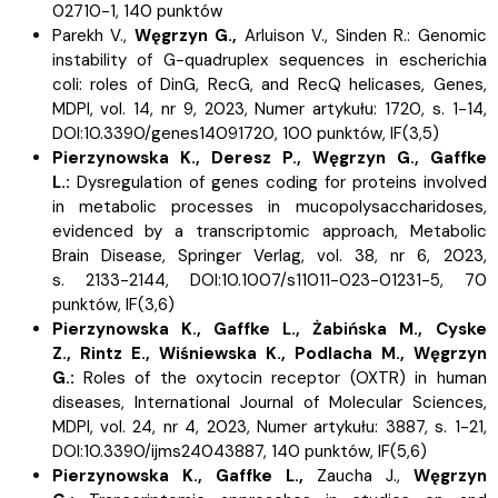
02710-1, 140 punktów
Parekh V.,
Węgrzyn G.,
Arluison V.,
Sinden R.:
Genomic
instability of G-quadruplex sequences in escherichia
coli: roles of DinG, RecG, and RecQ helicases, Genes,
MDPI, vol. 14, nr 9, 2023, Numer artykułu: 1720, s.
1-14,
DOI:10.3390/genes14091720, 100 punktów,
IF(3,5)
Pierzynowska K.,
Deresz P.,
Węgrzyn G.,
Gaffke
L.:
Dysregulation of genes coding for proteins involved
in metabolic processes in mucopolysaccharidoses,
evidenced by a transcriptomic approach, Metabolic
Brain Disease, Springer Verlag, vol. 38, nr 6, 2023,
s.
2133-2144, DOI:10.1007/s11011-023-01231-5, 70
punktów,
IF(3,6)
Pierzynowska K.,
Gaffke L., Żabińska M.,
Cyske
Z.,
Rintz E.,
Wiśniewska K.,
Podlacha M.,
Węgrzyn
G.:
Roles of the oxytocin receptor (OXTR) in human
diseases, International Journal of Molecular Sciences,
MDPI, vol. 24, nr 4, 2023, Numer artykułu: 3887, s.
1-21,
DOI:10.3390/ijms24043887, 140 punktów,
IF(5,6)
Pierzynowska K.,
Gaffke L.,
Zaucha J.,
Węgrzyn