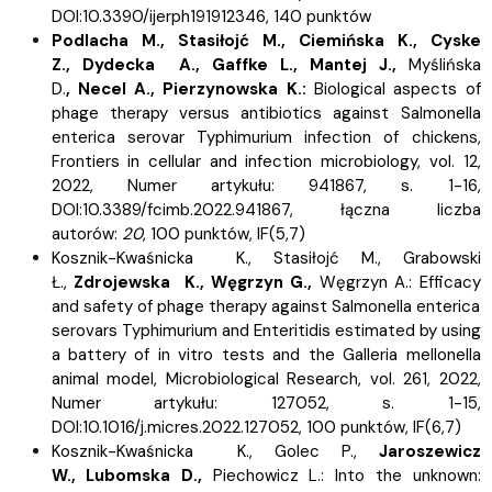
DOI:10.3390/ijerph191912346, 140 punktów
Podlacha M.,
Stasiłojć M.,
Ciemińska K.,
Cyske
Z.,
Dydecka A.,
Gaffke L.,
Mantej J.,
Myślińska
D.
,
Necel A.,
Pierzynowska K.:
Biological aspects of
phage therapy versus antibiotics against Salmonella
enterica serovar Typhimurium infection of chickens,
Frontiers in cellular and infection microbiology, vol. 12,
2022, Numer artykułu: 941867, s.
1-16,
DOI:10.3389/fcimb.2022.941867, łączna liczba
autorów:
20
, 100 punktów,
IF(5,7)
Kosznik-Kwaśnicka K.,
Stasiłojć M.,
Grabowski
Ł.,
Zdrojewska K.,
Węgrzyn G.,
Węgrzyn A.:
Efficacy
and safety of phage therapy against Salmonella enterica
serovars Typhimurium and Enteritidis estimated by using
a battery of in vitro tests and the Galleria mellonella
animal model, Microbiological Research, vol. 261, 2022,
Numer artykułu: 127052, s.
1-15,
DOI:10.1016/j.micres.2022.127052, 100 punktów,
IF(6,7)
Kosznik-Kwaśnicka K.,
Golec P.,
Jaroszewicz
W.,
Lubomska D.,
Piechowicz L.:
Into the unknown: