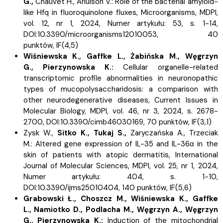
G.,
Chauvet H.,
Arluison V.:
Role of the bacterial amyloid-
like Hfq in fluoroquinolone fluxes, Microorganisms, MDPI,
vol. 12, nr 1, 2024, Numer artykułu: 53, s.
1-14,
DOI:10.3390/microorganisms12010053, 40
punktów,
IF(4,5)
Wiśniewska K.,
Gaffke L., Żabińska M.,
Węgrzyn
G.,
Pierzynowska K.:
Cellular organelle-related
transcriptomic profile abnormalities in neuronopathic
types of mucopolysaccharidosis: a comparison with
other neurodegenerative diseases, Current Issues in
Molecular Biology, MDPI, vol. 46, nr 3, 2024, s.
2678-
2700, DOI:10.3390/cimb46030169, 70 punktów,
IF(3,1)
Zysk W.,
Sitko K.,
Tukaj S.,
Zaryczańska A.,
Trzeciak
M.:
Altered gene expression of IL-35 and IL-36α in the
skin of patients with atopic dermatitis, International
Journal of Molecular Sciences, MDPI, vol. 25, nr 1, 2024,
Numer artykułu: 404, s.
1-10,
DOI:10.3390/ijms25010404, 140 punktów,
IF(5,6)
Grabowski Ł.,
Choszcz M.,
Wiśniewska K.,
Gaffke
L.,
Namiotko D.,
Podlacha M.,
Węgrzyn A.,
Węgrzyn
G.,
Pierzynowska K.:
Induction of the mitochondrial