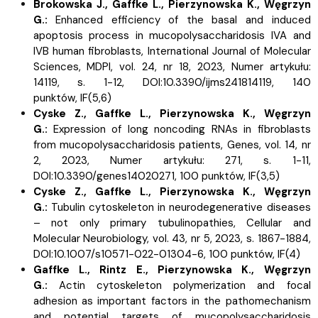
Brokowska J.,
Gaffke L.,
Pierzynowska K.,
Węgrzyn
G.:
Enhanced efficiency of the basal and induced
apoptosis process in mucopolysaccharidosis IVA and
IVB human fibroblasts, International Journal of Molecular
Sciences, MDPI, vol. 24, nr 18, 2023, Numer artykułu:
14119, s.
1-12, DOI:10.3390/ijms241814119, 140
punktów,
IF(5,6)
Cyske Z.,
Gaffke L.,
Pierzynowska K.,
Węgrzyn
G.:
Expression of long noncoding RNAs in fibroblasts
from mucopolysaccharidosis patients, Genes, vol. 14, nr
2, 2023, Numer artykułu: 271, s.
1-11,
DOI:10.3390/genes14020271, 100 punktów,
IF(3,5)
Cyske Z.,
Gaffke L.,
Pierzynowska K.,
Węgrzyn
G.:
Tubulin cytoskeleton in neurodegenerative diseases
– not only primary tubulinopathies, Cellular and
Molecular Neurobiology, vol. 43, nr 5, 2023, s.
1867-1884,
DOI:10.1007/s10571-022-01304-6, 100 punktów,
IF(4)
Gaffke L.,
Rintz E.,
Pierzynowska K.,
Węgrzyn
G.:
Actin cytoskeleton polymerization and focal
adhesion as important factors in the pathomechanism
and potential targets of mucopolysaccharidosis