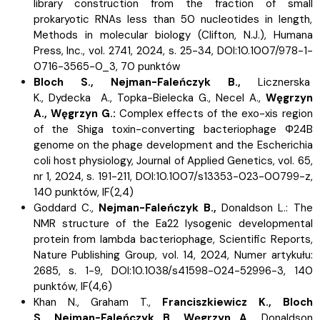
library construction from the fraction of small
prokaryotic RNAs less than 50 nucleotides in length,
Methods in molecular biology (Clifton, N.J.), Humana
Press, Inc., vol. 2741, 2024, s.
25-34, DOI:10.1007/978-1-
0716-3565-0_3, 70 punktów
Bloch S.,
Nejman-Faleńczyk B.,
Licznerska
K.,
Dydecka A.,
Topka-Bielecka G.,
Necel A.,
Węgrzyn
A.,
Węgrzyn G.:
Complex effects of the exo-xis region
of the Shiga toxin-converting bacteriophage Φ24B
genome on the phage development and the Escherichia
coli host physiology, Journal of Applied Genetics, vol. 65,
nr 1, 2024, s.
191-211, DOI:10.1007/s13353-023-00799-z,
140 punktów,
IF(2,4)
Goddard C.,
Nejman-Faleńczyk B.,
Donaldson L.:
The
NMR structure of the Ea22 lysogenic developmental
protein from lambda bacteriophage, Scientific Reports,
Nature Publishing Group, vol. 14, 2024, Numer artykułu:
2685, s.
1-9, DOI:10.1038/s41598-024-52996-3, 140
punktów,
IF(4,6)
Khan N.,
Graham T.,
Franciszkiewicz K.,
Bloch
S.,
Nejman-Faleńczyk B.,
Węgrzyn A.,
Donaldson