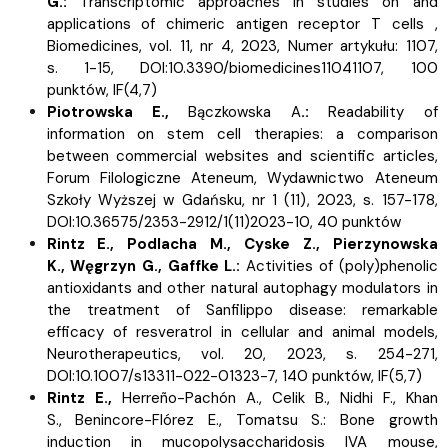
G.:
Transcriptomic approaches in studies on and
applications of chimeric antigen receptor T cells ,
Biomedicines, vol. 11, nr 4, 2023, Numer artykułu: 1107,
s.
1-15, DOI:10.3390/biomedicines11041107, 100
punktów,
IF(4,7)
Piotrowska E.,
Bączkowska A
.:
Readability of
information on stem cell therapies: a comparison
between commercial websites and scientific articles,
Forum Filologiczne Ateneum, Wydawnictwo Ateneum
Szkoły Wyższej w Gdańsku, nr 1 (11), 2023, s.
157-178,
DOI:10.36575/2353-2912/1(11)2023-10, 40 punktów
Rintz E.,
Podlacha M.,
Cyske Z.,
Pierzynowska
K.,
Węgrzyn G.,
Gaffke L.:
Activities of (poly)phenolic
antioxidants and other natural autophagy modulators in
the treatment of Sanfilippo disease: remarkable
efficacy of resveratrol in cellular and animal models,
Neurotherapeutics, vol. 20, 2023, s.
254-271,
DOI:10.1007/s13311-022-01323-7, 140 punktów,
IF(5,7)
Rintz E.,
Herreño-Pachón A.,
Celik B.,
Nidhi F.,
Khan
S.,
Benincore-Flórez E.,
Tomatsu S.:
Bone growth
induction in mucopolysaccharidosis IVA mouse,