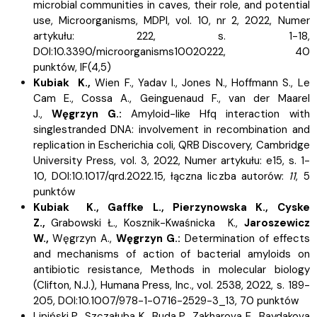
microbial communities in caves, their role, and potential
use, Microorganisms, MDPI, vol. 10, nr 2, 2022, Numer
artykułu: 222, s.
1-18,
DOI:10.3390/microorganisms10020222, 40
punktów,
IF(4,5)
Kubiak K.,
Wien F.,
Yadav I.,
Jones N.,
Hoffmann S.,
Le
Cam E.,
Cossa A.,
Geinguenaud F.,
van der Maarel
J.,
Węgrzyn G.:
Amyloid-like Hfq interaction with
singlestranded DNA: involvement in recombination and
replication in Escherichia coli, QRB Discovery, Cambridge
University Press, vol. 3, 2022, Numer artykułu: e15, s.
1-
10, DOI:10.1017/qrd.2022.15, łączna liczba autorów:
11
, 5
punktów
Kubiak K.,
Gaffke L.,
Pierzynowska K.,
Cyske
Z.,
Grabowski Ł.,
Kosznik-Kwaśnicka K.,
Jaroszewicz
W.,
Węgrzyn A.,
Węgrzyn G.:
Determination of effects
and mechanisms of action of bacterial amyloids on
antibiotic resistance, Methods in molecular biology
(Clifton, N.J.), Humana Press, Inc., vol. 2538, 2022, s.
189-
205, DOI:10.1007/978-1-0716-2529-3_13, 70 punktów
Lipiński P.,
Szczałuba K.,
Buda P.,
Zakharova E.,
Baydakova