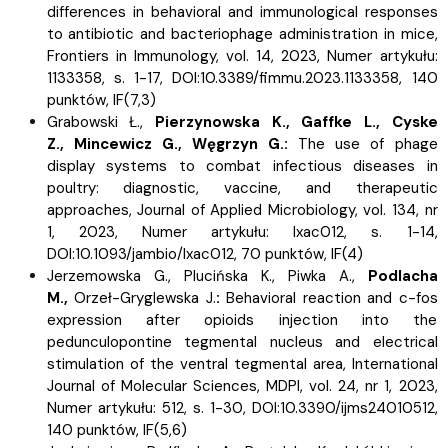
differences in behavioral and immunological responses
to antibiotic and bacteriophage administration in mice,
Frontiers in Immunology, vol. 14, 2023, Numer artykułu:
1133358, s.
1-17, DOI:10.3389/fimmu.2023.1133358, 140
punktów,
IF(7,3)
Grabowski Ł.,
Pierzynowska K.,
Gaffke L.,
Cyske
Z.,
Mincewicz G.,
Węgrzyn G.:
The use of phage
display systems to combat infectious diseases in
poultry: diagnostic, vaccine, and therapeutic
approaches, Journal of Applied Microbiology, vol. 134, nr
1, 2023, Numer artykułu: lxac012, s.
1-14,
DOI:10.1093/jambio/lxac012, 70 punktów,
IF(4)
Jerzemowska G.,
Plucińska K.,
Piwka A.,
Podlacha
M.,
Orzeł-Gryglewska J.
:
Behavioral reaction and c-fos
expression after opioids injection into the
pedunculopontine tegmental nucleus and electrical
stimulation of the ventral tegmental area, International
Journal of Molecular Sciences, MDPI, vol. 24, nr 1, 2023,
Numer artykułu: 512, s.
1-30, DOI:10.3390/ijms24010512,
140 punktów,
IF(5,6)