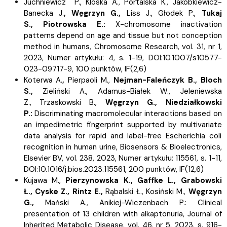
Juchniewicz P.,
Kloska A.,
Portalska K.,
Jakóbkiewicz-
Banecka J.
,
Węgrzyn G.,
Liss J.,
Głodek P.,
Tukaj
S.,
Piotrowska E.:
X-chromosome inactivation
patterns depend on age and tissue but not conception
method in humans, Chromosome Research, vol. 31, nr 1,
2023, Numer artykułu: 4, s.
1-19, DOI:10.1007/s10577-
023-09717-9, 100 punktów,
IF(2,6)
Koterwa A.
,
Pierpaoli M.,
Nejman-Faleńczyk B.,
Bloch
S.,
Zieliński A.,
Adamus-Białek W.,
Jeleniewska
Z.,
Trzaskowski B.,
Węgrzyn G.,
Niedziałkowski
P.:
Discriminating macromolecular interactions based on
an impedimetric fingerprint supported by multivariate
data analysis for rapid and label-free Escherichia coli
recognition in human urine, Biosensors & Bioelectronics,
Elsevier BV, vol. 238, 2023, Numer artykułu: 115561, s.
1-11,
DOI:10.1016/j.bios.2023.115561, 200 punktów,
IF(12,6)
Kujawa M.,
Pierzynowska K.,
Gaffke L., Grabowski
Ł.,
Cyske Z.,
Rintz E.,
Rąbalski Ł.,
Kosiński M.,
Węgrzyn
G.,
Mański A.,
Anikiej-Wiczenbach P.:
Clinical
presentation of 13 children with alkaptonuria, Journal of
Inherited Metabolic Disease, vol. 46, nr 5, 2023, s.
916-