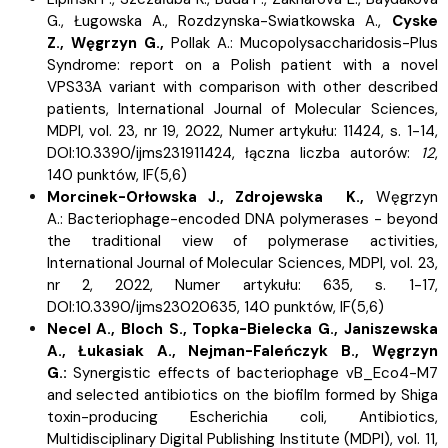
G., Ługowska A.,
Rozdzynska-Swiatkowska A.,
Cyske
Z.,
Węgrzyn G.,
Pollak A.:
Mucopolysaccharidosis-Plus
Syndrome: report on a Polish patient with a novel
VPS33A variant with comparison with other described
patients, International Journal of Molecular Sciences,
MDPI, vol. 23, nr 19, 2022, Numer artykułu: 11424, s.
1-14,
DOI:10.3390/ijms231911424, łączna liczba autorów:
12
,
140 punktów,
IF(5,6)
Morcinek-Orłowska J.,
Zdrojewska K.,
Węgrzyn
A.:
Bacteriophage-encoded DNA polymerases - beyond
the traditional view of polymerase activities,
International Journal of Molecular Sciences, MDPI, vol. 23,
nr 2, 2022, Numer artykułu: 635, s.
1-17,
DOI:10.3390/ijms23020635, 140 punktów,
IF(5,6)
Necel A.,
Bloch S.,
Topka-Bielecka G.,
Janiszewska
A., Łukasiak A.,
Nejman-Faleńczyk B.,
Węgrzyn
G.:
Synergistic effects of bacteriophage vB_Eco4-M7
and selected antibiotics on the biofilm formed by Shiga
toxin-producing Escherichia coli, Antibiotics,
Multidisciplinary Digital Publishing Institute (MDPI), vol. 11,