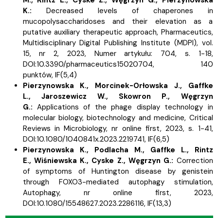
K.:
Decreased levels of chaperones in
mucopolysaccharidoses and their elevation as a
putative auxiliary therapeutic approach, Pharmaceutics,
Multidisciplinary Digital Publishing Institute (MDPI), vol.
15, nr 2, 2023, Numer artykułu: 704, s.
1-18,
DOI:10.3390/pharmaceutics15020704, 140
punktów,
IF(5,4)
Pierzynowska K.,
Morcinek-Orłowska J.,
Gaffke
L.,
Jaroszewicz W.,
Skowron P.,
Węgrzyn
G.:
Applications of the phage display technology in
molecular biology, biotechnology and medicine, Critical
Reviews in Microbiology, nr online first, 2023, s.
1-41,
DOI:10.1080/1040841x.2023.2219741,
IF(6,5)
Pierzynowska K.,
Podlacha M.,
Gaffke L.,
Rintz
E.,
Wiśniewska K.,
Cyske Z.,
Węgrzyn G.:
Correction
of symptoms of Huntington disease by genistein
through FOXO3-mediated autophagy stimulation,
Autophagy, nr online first, 2023,
DOI:10.1080/15548627.2023.2286116,
IF(13,3)