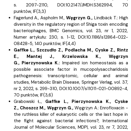
s.
2097-2110, DOI:10.2147/JMDH.S362994, 70
punktów,
IF(3,3)
Fagerlund A.,
Aspholm M.,
Węgrzyn G.,
Lindbäck T.:
High
diversity in the regulatory region of Shiga toxin encoding
bacteriophages, BMC Genomics, vol. 23, nr 1, 2022,
Numer artykułu: 230, s.
1-12, DOI:10.1186/s12864-022-
08428-5, 140 punktów,
IF(4,4)
Gaffke L.,
Szczudło Z.,
Podlacha M.,
Cyske Z.,
Rintz
E.,
Mantej J.,
Krzelowska K.,
Węgrzyn
G.,
Pierzynowska K.:
Impaired ion homeostasis as a
possible associate factor in mucopolysaccharidosis
pathogenesis: transcriptomic, cellular and animal
studies, Metabolic Brain Disease, Springer Verlag, vol. 37,
nr 2, 2022, s.
299-310, DOI:10.1007/s11011-021-00892-4,
70 punktów,
IF(3,6)
Grabowski Ł.,
Gaffke L.,
Pierzynowska K.,
Cyske
Z.,
Choszcz M.,
Węgrzyn G.,
Węgrzyn A.:
Enrofloxacin -
the ruthless killer of eukaryotic cells or the last hope in
the fight against bacterial infections?, International
Journal of Molecular Sciences, MDPI, vol. 23, nr 7, 2022,