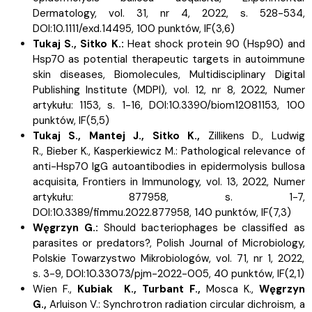
Dermatology, vol. 31, nr 4, 2022, s.
528-534,
DOI:10.1111/exd.14495, 100 punktów,
IF(3,6)
Tukaj S.,
Sitko K.:
Heat shock protein 90 (Hsp90) and
Hsp70 as potential therapeutic targets in autoimmune
skin diseases, Biomolecules, Multidisciplinary Digital
Publishing Institute (MDPI), vol. 12, nr 8, 2022, Numer
artykułu: 1153, s.
1-16, DOI:10.3390/biom12081153, 100
punktów,
IF(5,5)
Tukaj S.,
Mantej J.,
Sitko K.,
Zillikens D.,
Ludwig
R.,
Bieber K.,
Kasperkiewicz M.:
Pathological relevance of
anti-Hsp70 IgG autoantibodies in epidermolysis bullosa
acquisita, Frontiers in Immunology, vol. 13, 2022, Numer
artykułu: 877958, s.
1-7,
DOI:10.3389/fimmu.2022.877958, 140 punktów,
IF(7,3)
Węgrzyn G.:
Should bacteriophages be classified as
parasites or predators?, Polish Journal of Microbiology,
Polskie Towarzystwo Mikrobiologów, vol. 71, nr 1, 2022,
s.
3-9, DOI:10.33073/pjm-2022-005, 40 punktów,
IF(2,1)
Wien F.,
Kubiak K.,
Turbant F.,
Mosca K.,
Węgrzyn
G.,
Arluison V.:
Synchrotron radiation circular dichroism, a