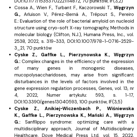
DOI:10.1177/15353702221114872, 70 punktów,
IF(3,2)
Cossa A.,
Wien F.,
Turbant F.,
Kaczorowski T.,
Węgrzyn
G.,
Arluison V.,
Pérez-Berná A.,
Trépout S.,
Pereiro
E.:
Evaluation of the role of bacterial amyloid on nucleoid
structure using cryo-soft X-ray tomography, Methods in
molecular biology (Clifton, N.J.), Humana Press, Inc., vol.
2538, 2022, s.
319-333, DOI:10.1007/978-1-0716-2529-
3_21, 70 punktów
Cyske Z.,
Gaffke L.,
Pierzynowska K.,
Węgrzyn
G.:
Complex changes in the efficiency of the expression
of many genes in monogenic diseases,
mucopolysaccharidoses, may arise from significant
disturbances in the levels of factors involved in the
gene expression regulation processes, Genes, vol. 13, nr
4, 2022, Numer artykułu: 593, s.
1-17,
DOI:10.3390/genes13040593, 100 punktów,
IF(3,5)
Cyske Z.,
Anikiej-Wiczenbach P.,
Wiśniewska
K.,
Gaffke L.,
Pierzynowska K.,
Mański A.,
Węgrzyn
G.:
Sanfilippo syndrome: optimizing care with a
multidisciplinary approach, Journal of Multidisciplinary
Healthcare, Dove Medical Press Ltd, vol. 15, 2022,