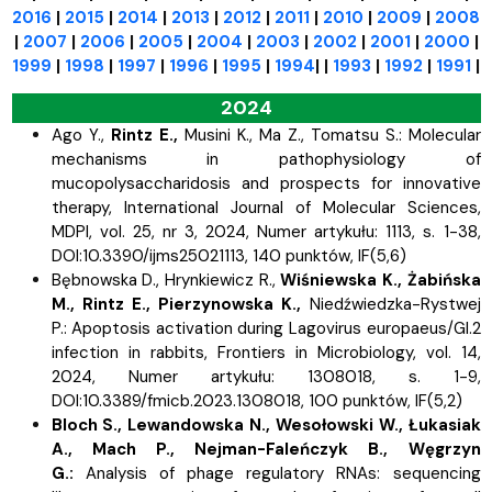
2016
|
2015
|
2014
|
2013
|
2012
|
2011
|
2010
|
2009
|
2008
|
2007
|
2006
|
2005
|
2004
|
2003
|
2002
|
2001
|
2000
|
1999
|
1998
|
1997
|
1996
|
1995
|
1994
| |
1993
|
1992
|
1991
|
2024
Ago Y.,
Rintz E.,
Musini K.,
Ma Z.,
Tomatsu S.:
Molecular
mechanisms in pathophysiology of
mucopolysaccharidosis and prospects for innovative
therapy, International Journal of Molecular Sciences,
MDPI, vol. 25, nr 3, 2024, Numer artykułu: 1113, s.
1-38,
DOI:10.3390/ijms25021113, 140 punktów,
IF(5,6)
Bębnowska D.,
Hrynkiewicz R.,
Wiśniewska K., Żabińska
M.,
Rintz E.,
Pierzynowska K.,
Niedźwiedzka-Rystwej
P.:
Apoptosis activation during Lagovirus europaeus/GI.2
infection in rabbits, Frontiers in Microbiology, vol. 14,
2024, Numer artykułu: 1308018, s.
1-9,
DOI:10.3389/fmicb.2023.1308018, 100 punktów,
IF(5,2)
Bloch S.,
Lewandowska N.,
Wesołowski W., Łukasiak
A.,
Mach P.,
Nejman-Faleńczyk B.,
Węgrzyn
G.:
Analysis of phage regulatory RNAs: sequencing