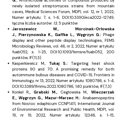
G.:
Antimicrobial activities of compounds produced by
newly isolated streptomyces strains from mountain
caves, Medical Sciences Forum, MDPI, vol. 12, nr 1, 2022,
Numer artykułu: 7, s.
1-6, DOI:10.3390/eca2022-12749,
łączna liczba autorów:
13
, 5 punktów
Jaroszewicz W.,
Morcinek-Orłowska
J.,
Pierzynowska K.,
Gaffke L.,
Węgrzyn G.:
Phage
display and other peptide display technologies, FEMS
Microbiology Reviews, vol. 46, nr 2, 2022, Numer artykułu:
fuab052, s.
1-25, DOI:10.1093/femsre/fuab052, 200
punktów,
IF(11,3)
Kasperkiewicz M.,
Tukaj S.:
Targeting heat shock
proteins 90 and 70: A promising remedy for both
autoimmune bullous diseases and COVID-19, Frontiers in
Immunology, nr 13, 2022, Numer artykułu: 1080786, s.
1-4,
DOI:10.3389/fimmu.2022.1080786, 140 punktów,
IF(7,3)
Konkel R.
,
Grabski M.,
Cegłowska M.,
Wieczerzak
E.,
Węgrzyn G.,
Mazur-Marzec H.:
Anabaenopeptins
from Nostoc edaphicum CCNP1411, International Journal
of Environmental Research and Public Health, MDPI, vol.
19, nr 19, 2022, Numer artykułu: 12346, s.
1-15,