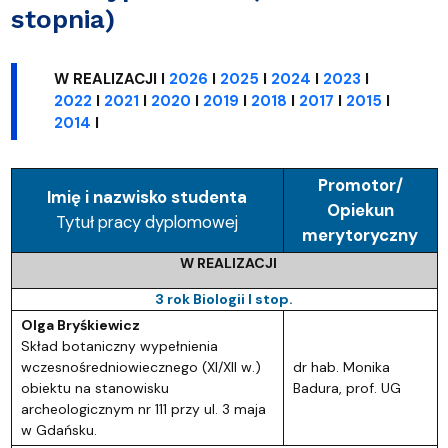
stopnia)
W REALIZACJI I
2026
I
2025
I
2024
I
2023
I
2022
I
2021
I
2020
I
2019
I
2018
I
2017
I
2015
I
2014
I
Promotor/
Imię i nazwisko studenta
Opiekun
Tytuł pracy dyplomowej
merytoryczny
W REALIZACJI
3 rok Biologii I stop.
Olga Bryśkiewicz
Skład botaniczny wypełnienia
wczesnośredniowiecznego (XI/XII w.)
dr hab. Monika
obiektu na stanowisku
Badura, prof. UG
archeologicznym nr 111 przy ul. 3 maja
w Gdańsku.