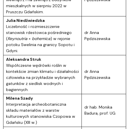
mieszkalnych w sierpniu 2022 w
Pruszczu Gdańskim.
Julia Niedźwiedzka
Liczebność i rozmieszczenie
stanowisk rdestowca pośredniego
dr Anna
(
Reynoutria
×
bohemica
) w rejonie
Pędziszewska
potoku Swelinia na granicy Sopotu i
Gdyni.
Aleksandra Struk
Współczesne wędrówki roślin w
kontekście zmian klimatu i działalności
dr Anna
człowieka na przykładzie wybranych
Pędziszewska
gatunków z siedlisk wodnych i
bagiennych.
Milena Szady
Interpretacja archeobotaniczna
dr hab. Monika
składu materiałów z warstw
Badura, prof. UG
kulturowych stanowiska Czopowa w
Gdańsku (XIII w.)