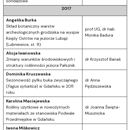
sondażowe.
2017
Angelika Burka
Skład botaniczny warstw
prof UG, dr hab.
archeologicznych grodziska na wyspie
Monika Badura
Księży Ostrów na jeziorze Lubiąż
(Lubniewice, st. 9).
Alicja Iwanowska
Zmiany warunków środowiskowych i
dr Krzysztof Banaś
struktury roślinności jeziora Pałsznik.
Dominika Kruszewska
Sezonowość pyłku buka zwyczajnego
dr Anna
(
Fagus sylvatica
) w Gdańsku w 2011
Pędziszewska
roku.
Karolina Maciejewska
Rośliny użytkowe w nowożytnych
dr Joanna Święta-
materiałach ze stanowiska Podwale
Musznicka
Przedmiejskie w Gdańsku.
Iwona Miśkowicz