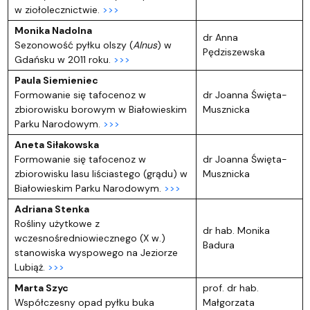
w ziołolecznictwie.
>>>
Monika Nadolna
dr Anna
Sezonowość pyłku olszy (
Alnus
) w
Pędziszewska
Gdańsku w 2011 roku.
>>>
Paula Siemieniec
Formowanie się tafocenoz w
dr Joanna Święta-
zbiorowisku borowym w Białowieskim
Musznicka
Parku Narodowym.
>>>
Aneta Siłakowska
Formowanie się tafocenoz w
dr Joanna Święta-
zbiorowisku lasu liściastego (grądu) w
Musznicka
Białowieskim Parku Narodowym.
>>>
Adriana Stenka
Rośliny użytkowe z
dr hab. Monika
wczesnośredniowiecznego (X w.)
Badura
stanowiska wyspowego na Jeziorze
Lubiąż.
>>>
Marta Szyc
prof. dr hab.
Współczesny opad pyłku buka
Małgorzata