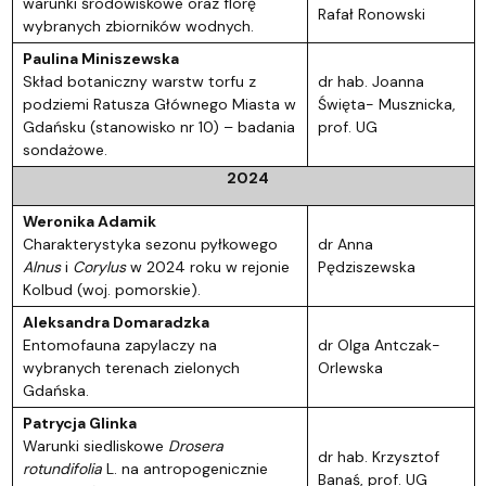
warunki środowiskowe oraz florę
Rafał Ronowski
wybranych zbiorników wodnych
.
Paulina Miniszewska
Skład botaniczny warstw torfu z
dr hab. Joanna
podziemi Ratusza Głównego Miasta w
Święta- Musznicka,
Gdańsku (stanowisko nr 10) – badania
prof. UG
sondażowe
.
2024
Weronika Adamik
Charakterystyka sezonu pyłkowego
dr Anna
Alnus
i
Corylus
w 2024 roku w rejonie
Pędziszewska
Kolbud (woj. pomorskie)
.
Aleksandra Domaradzka
Entomofauna zapylaczy na
dr Olga Antczak-
wybranych terenach zielonych
Orlewska
Gdańska.
Patrycja Glinka
Warunki siedliskowe
Drosera
dr hab. Krzysztof
rotundifolia
L. na antropogenicznie
Banaś, prof. UG