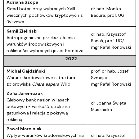
Adriana Szopa
Skład botaniczny wybranych XVIII-
dr hab. Monika
wiecznych pochówków kryptowych z
Badura, prof. UG
Byszewa.
Kamil Zieliński
dr hab. Krzysztof
Antropogeniczne przekształcenia
Banaś, prof. UG/
warunków środowiskowych i
mgr Rafał Ronowski
roślinności wybranych jezior Pomorza.
2022
Michał Gajdziński
prof. dr hab. Józef
Warunki środowiskowe i struktura
Szmeja/
zbiorowiska
Chara aspera
Willd.
mgr Rafał Ronowski
Zofia Jaremczuk
Glebowy bank nasion w lasach
dr Joanna Święta-
bukowych - wielkość, struktura
Musznicka
gatunkowa i relacja z pokrywą
roślinną.
Paweł Marciniak
Wpływ warunków środowiskowych na
dr hab. Krzysztof