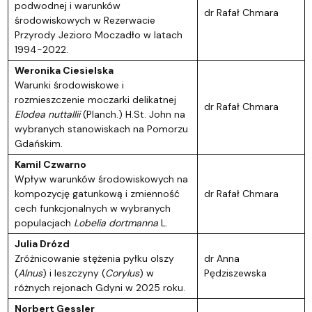
podwodnej i warunków
dr Rafał Chmara
środowiskowych w Rezerwacie
Przyrody Jezioro Moczadło w latach
1994-2022.
Weronika Ciesielska
Warunki środowiskowe i
rozmieszczenie moczarki delikatnej
dr Rafał Chmara
Elodea nuttallii
(Planch.) H.St. John na
wybranych stanowiskach na Pomorzu
Gdańskim
.
Kamil Czwarno
Wpływ warunków środowiskowych na
kompozycję gatunkową i zmienność
dr Rafał Chmara
cech funkcjonalnych w wybranych
populacjach
Lobelia dortmanna
L.
Julia Drózd
Zróżnicowanie stężenia pyłku olszy
dr Anna
(
Alnus
) i leszczyny (
Corylus
) w
Pędziszewska
różnych rejonach Gdyni w 2025 roku
.
Norbert Gessler