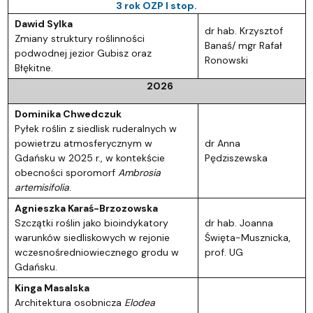
3 rok OZP I stop.
Dawid Sylka
dr hab. Krzysztof
Zmiany struktury roślinności
Banaś/ mgr Rafał
podwodnej jezior Gubisz oraz
Ronowski
Błękitne.
2026
Dominika Chwedczuk
Pyłek roślin z siedlisk ruderalnych w
powietrzu atmosferycznym w
dr Anna
Gdańsku w 2025 r., w kontekście
Pędziszewska
obecności sporomorf
Ambrosia
artemisifolia
.
Agnieszka Karaś-Brzozowska
Szczątki roślin jako bioindykatory
dr hab. Joanna
warunków siedliskowych w rejonie
Święta-Musznicka,
wczesnośredniowiecznego grodu w
prof. UG
Gdańsku.
Kinga Masalska
Architektura osobnicza
Elodea