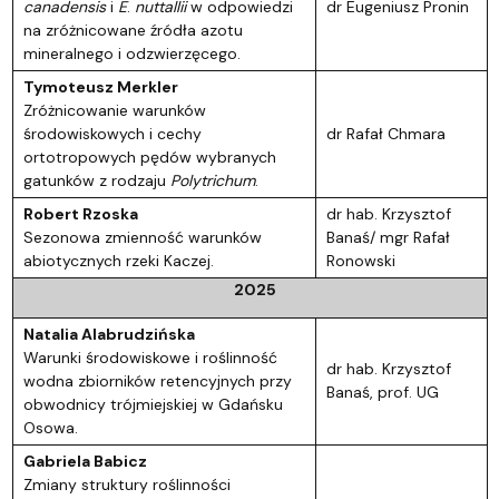
canadensis
i
E
.
nuttallii
w odpowiedzi
dr Eugeniusz Pronin
na zróżnicowane źródła azotu
mineralnego i odzwierzęcego.
Tymoteusz Merkler
Zróżnicowanie warunków
środowiskowych i cechy
dr Rafał Chmara
ortotropowych pędów wybranych
gatunków z rodzaju
Polytrichum
.
Robert Rzoska
dr hab. Krzysztof
Sezonowa zmienność warunków
Banaś/ mgr Rafał
abiotycznych rzeki Kaczej.
Ronowski
2025
Natalia Alabrudzińska
Warunki środowiskowe i roślinność
dr hab. Krzysztof
wodna zbiorników retencyjnych przy
Banaś, prof. UG
obwodnicy trójmiejskiej w Gdańsku
Osowa.
Gabriela Babicz
Zmiany struktury roślinności