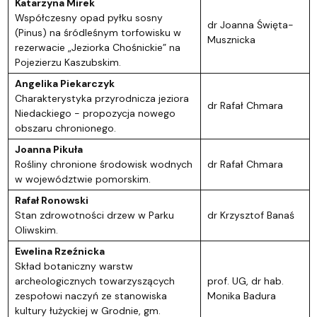
Katarzyna Mirek
Współczesny opad pyłku sosny
dr Joanna Święta-
(Pinus) na śródleśnym torfowisku w
Musznicka
rezerwacie „Jeziorka Chośnickie” na
Pojezierzu Kaszubskim.
Angelika Piekarczyk
Charakterystyka przyrodnicza jeziora
dr Rafał Chmara
Niedackiego - propozycja nowego
obszaru chronionego.
Joanna Pikuła
Rośliny chronione środowisk wodnych
dr Rafał Chmara
w województwie pomorskim.
Rafał Ronowski
Stan zdrowotności drzew w Parku
dr Krzysztof Banaś
Oliwskim.
Ewelina Rzeźnicka
Skład botaniczny warstw
archeologicznych towarzyszących
prof. UG, dr hab.
zespołowi naczyń ze stanowiska
Monika Badura
kultury łużyckiej w Grodnie, gm.