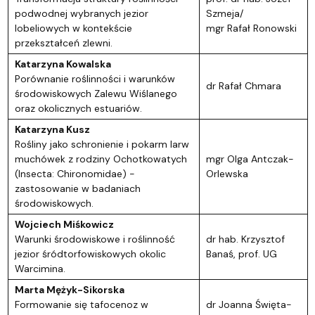
podwodnej wybranych jezior
Szmeja/
lobeliowych w kontekście
mgr Rafał Ronowski
przekształceń zlewni.
Katarzyna Kowalska
Porównanie roślinności i warunków
dr Rafał Chmara
środowiskowych Zalewu Wiślanego
oraz okolicznych estuariów.
Katarzyna Kusz
Rośliny jako schronienie i pokarm larw
muchówek z rodziny Ochotkowatych
mgr Olga Antczak-
(Insecta: Chironomidae) -
Orlewska
zastosowanie w badaniach
środowiskowych.
Wojciech Miśkowicz
Warunki środowiskowe i roślinność
dr hab. Krzysztof
jezior śródtorfowiskowych okolic
Banaś, prof. UG
Warcimina.
Marta Mężyk-Sikorska
Formowanie się tafocenoz w
dr Joanna Święta-