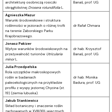
architekturę osobniczą rosiczki
Banaś, prof. UG
okrągłolistnej
Drosera rotundifolia
L.
Agnieszka Mazur
Warunki środowiskowe i struktura
roślinności w jeziorach o różnej trofii
dr Rafał Chmara
na terenie Zaborskiego Parku
Krajobrazowego.
Jonasz Pakizer
Wpływ warunków środowiskowych na
dr hab. Krzysztof
przeżywalność turionów
Utricularia
Banaś, prof. UG
minor
L.
Julia Przedpełska
Rola szczątków makroskopowych
roślin w badaniach
dr hab. Monika
paleoekologicznych na przykładzie
Badura, prof. UG
profilu z wyspy jeziornej Chycina (st.
19) (ziemia lubuska).
Jakub Stankiewicz
Skład botaniczny i znaczenie roślin
zachowanych w XVIII/XIX-wiecznych