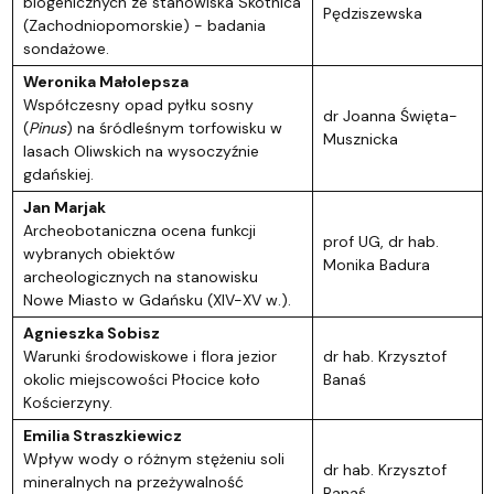
biogenicznych ze stanowiska Skotnica
Pędziszewska
(Zachodniopomorskie) - badania
sondażowe.
Weronika Małolepsza
Współczesny opad pyłku sosny
dr Joanna Święta-
(
Pinus
) na śródleśnym torfowisku w
Musznicka
lasach Oliwskich na wysoczyźnie
gdańskiej.
Jan Marjak
Archeobotaniczna ocena funkcji
prof UG, dr hab.
wybranych obiektów
Monika Badura
archeologicznych na stanowisku
Nowe Miasto w Gdańsku (XIV-XV w.).
Agnieszka Sobisz
Warunki środowiskowe i flora jezior
dr hab. Krzysztof
okolic miejscowości Płocice koło
Banaś
Kościerzyny.
Emilia Straszkiewicz
Wpływ wody o różnym stężeniu soli
dr hab. Krzysztof
mineralnych na przeżywalność
Banaś