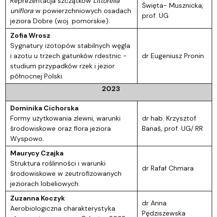
Reprezentacja szczątków
Littorella
Święta- Musznicka,
uniflora
w powierzchniowych osadach
prof. UG
jeziora Dobre (woj. pomorskie).
Zofia Wrosz
Sygnatury izotopów stabilnych węgla
i azotu u trzech gatunków rdestnic -
dr Eugeniusz Pronin
studium przypadków rzek i jezior
północnej Polski.
2023
Dominika Cichorska
Formy użytkowania zlewni, warunki
dr hab. Krzysztof
środowiskowe oraz flora jeziora
Banaś, prof. UG/ RR
Wyspowo.
Maurycy Czajka
Struktura roślinności i warunki
dr Rafał Chmara
środowiskowe w zeutrofizowanych
jeziorach lobeliowych.
Zuzanna Koczyk
dr Anna
Aerobiologiczna charakterystyka
Pędziszewska