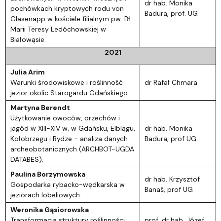
dr hab. Monika
pochówkach kryptowych rodu von
Badura, prof. UG
Glasenapp w kościele filialnym pw. Bł.
Marii Teresy Ledóchowskiej w
Białowąsie.
2021
Julia Arim
Warunki środowiskowe i roślinność
dr Rafał Chmara
jezior okolic Starogardu Gdańskiego.
Martyna Berendt
Użytkowanie owoców, orzechów i
jagód w XIII-XIV w. w Gdańsku, Elblągu,
dr hab. Monika
Kołobrzegu i Rydze - analiza danych
Badura, prof UG
archeobotanicznych (ARCHBOT-UGDA
DATABES).
Paulina Borzymowska
dr hab. Krzysztof
Gospodarka rybacko-wędkarska w
Banaś, prof UG
jeziorach lobeliowych.
Weronika Gąsiorowska
Transformacja struktury roślinności
prof. dr hab. Józef