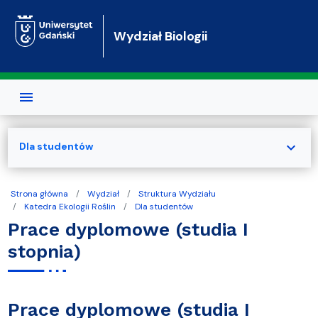
Przejdź do treści
Wydział Biologii
expand_more
Dla studentów
Strona główna
Wydział
Struktura Wydziału
Katedra Ekologii Roślin
Dla studentów
Prace dyplomowe (studia I
stopnia)
Prace dyplomowe (studia I