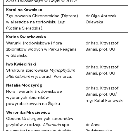
okresu wiosennego w Gdyni w 2022r.
Karolina Kowalska
Zgrupowania Chironomidae (Diptera)
dr Olga Antczak-
w allerødzie na torfowisku Ługi
Orlewska
(Kotlina Sieradzka).
Karina Kwiatkowska
Warunki środowiskowe i flora
dr hab. Krzysztof
zbiorników wodych w Parku Reagana
Banaś, prof. UG
w Gdańsku.
Iwo Kwieciński
dr hab. Krzysztof
Struktura zbiorowiska
Myriophyllum
Banaś, prof. UG
alterniflorum
w jeziorach Pomorza.
Natalia Moczyróg
dr hab. Krzysztof
Flora i warunki środowiskowe
Banaś, prof. UG/
wybranych zbiorników
mgr Rafał Ronowski
powyrobiskowych na Śląsku.
Weronika Mroziewicz
Obecność alergennych zarodników
grzybów z rodzaju
Alternaria
spp.
dr Anna
wewnątrz i na zewnątrz budynków
Pędziszewska