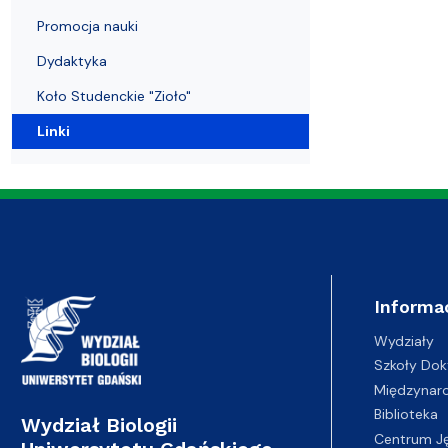
Kierunki studiów
Niepełnosprawni
Konferencje i sympozja
Olimpiada Biologiczna
Informacje dla doktorantów
Stypendia i wyjazdy
Administrac
Promocja nauki
Dydaktyka
Koło Studenckie "Zioło"
Linki
Informa
Wydziały
Szkoły Dok
Międzynar
Biblioteka
Wydział Biologii
Centrum J