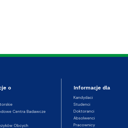
ja i Obsługa Budynku
cje o
Informacje dla
Kandydaci
Studenci
torskie
Doktoranci
odowe Centra Badawcze
Absolwenci
Pracownicy
ęzyków Obcych