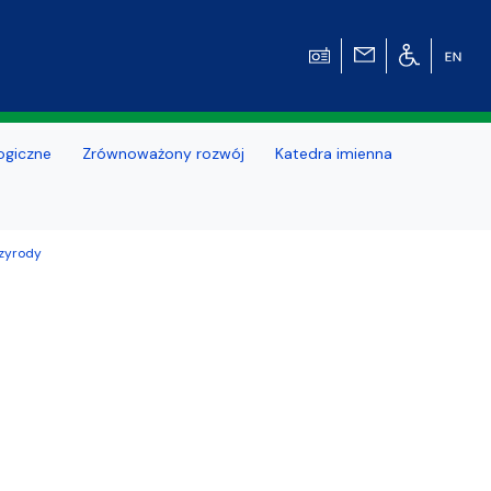
ogiczne
Zrównoważony rozwój
Katedra imienna
rzyrody