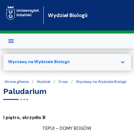
Przejdź do treści
Wydział Biologii
expand_more
Wystawy na Wydziale Biologii
Strona główna
Wydział
O nas
Wystawy na Wydziale Biologii
Paludarium
I piętro, skrzydło B
TEPUI – DOMY BOGÓW