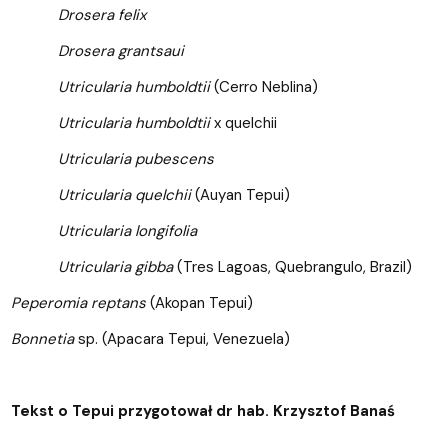
Drosera felix
Drosera grantsaui
Utricularia humboldtii
(Cerro Neblina)
Utricularia humboldtii
x quelchii
Utricularia pubescens
Utricularia quelchii
(Auyan Tepui)
Utricularia longifolia
Utricularia gibba
(Tres Lagoas, Quebrangulo, Brazil)
Peperomia reptans
(Akopan Tepui)
Bonnetia
sp. (Apacara Tepui, Venezuela)
Tekst o Tepui przygotował dr hab. Krzysztof Banaś