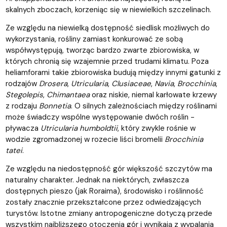
skalnych zboczach, korzeniąc się w niewielkich szczelinach.
Ze względu na niewielką dostępność siedlisk możliwych do
wykorzystania, rośliny zamiast konkurować ze sobą
współwystępują, tworząc bardzo zwarte zbiorowiska, w
których chronią się wzajemnie przed trudami klimatu. Poza
heliamforami takie zbiorowiska budują między innymi gatunki z
rodzajów
Drosera
,
Utricularia
,
Clusiaceae
,
Navia
,
Brocchinia
,
Stegolepis
,
Chimantaea
oraz niskie, niemal karłowate krzewy
z rodzaju
Bonnetia
. O silnych zależnościach między roślinami
może świadczy wspólne występowanie dwóch roślin -
pływacza
Utricularia humboldtii
, który zwykle rośnie w
wodzie zgromadzonej w rozecie liści bromelii
Brocchinia
tatei
.
Ze względu na niedostępność gór większość szczytów ma
naturalny charakter. Jednak na niektórych, zwłaszcza
dostępnych pieszo (jak Roraima), środowisko i roślinność
zostały znacznie przekształcone przez odwiedzających
turystów. Istotne zmiany antropogeniczne dotyczą przede
wszystkim najbliższego otoczenia gór i wynikają z wypalania