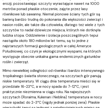
erozji, pozostawiając szczyty wyrastające nawet na 1000
metrów ponad płaskie otoczenie, zajęte przez lasy
równikowe lub sawannę. Niemal pionowe ściany tych gór są
barierą bardzo trudną do pokonania dla większości zwierząt i
nasion roślin, ale także dla człowieka, dlatego też wiele z tych
szczytów to nadal dziewicze miejsca, których nie dotknęła
ludzka stopa. Oddzielenie i izolacja poszczególnych tepui
nastąpiła około 180 milionów lat temu, są to jedne z
najstarszych formacji geologicznych w całej Ameryce
Południowej, co czyni je ekologicznymi wyspami, na których
występuje obecnie unikalna gama endemicznych gatunków
roślin i zwierząt.
Mimo niewielkiej odległości od równika i bardzo intensywnego
tropikalnego światła słonecznego, na szczytach gór panują
niskie temperatury. W ciągu dnia temperatura mieści się w
przedziale 16-23°C, a w nocy spada do 7-12°C, i jest
praktycznie niezmienna w ciągu roku. Na najwyższych
szczytach (Roraima, Kukenan i Neblina) temperatura w nocy
może spadać do 2-3°C (nigdy jednak poniżej zera). Płaskie
wierzchołki tepui są jednymi z najwilgotniejszych miejsc na