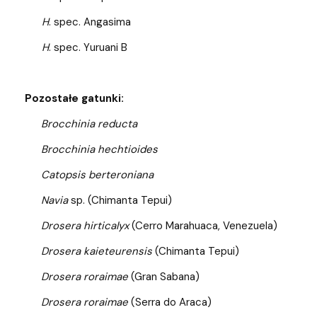
H
. spec. Angasima
H
. spec. Yuruani B
Pozostałe gatunki:
Brocchinia reducta
Brocchinia hechtioides
Catopsis berteroniana
Navia
sp. (Chimanta Tepui)
Drosera hirticalyx
(Cerro Marahuaca, Venezuela)
Drosera kaieteurensis
(Chimanta Tepui)
Drosera roraimae
(Gran Sabana)
Drosera roraimae
(Serra do Araca)