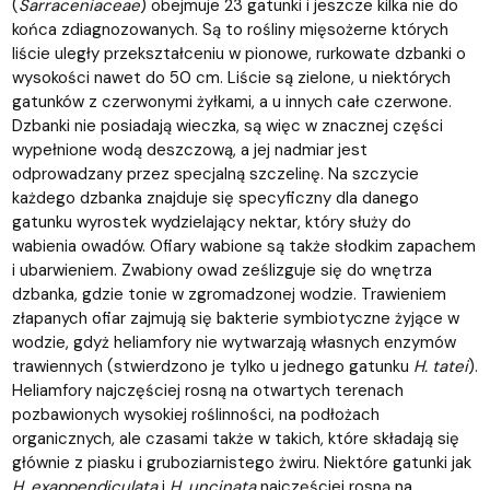
(
Sarraceniaceae
) obejmuje 23 gatunki i jeszcze kilka nie do
końca zdiagnozowanych. Są to rośliny mięsożerne których
liście uległy przekształceniu w pionowe, rurkowate dzbanki o
wysokości nawet do 50 cm. Liście są zielone, u niektórych
gatunków z czerwonymi żyłkami, a u innych całe czerwone.
Dzbanki nie posiadają wieczka, są więc w znacznej części
wypełnione wodą deszczową, a jej nadmiar jest
odprowadzany przez specjalną szczelinę. Na szczycie
każdego dzbanka znajduje się specyficzny dla danego
gatunku wyrostek wydzielający nektar, który służy do
wabienia owadów. Ofiary wabione są także słodkim zapachem
i ubarwieniem. Zwabiony owad ześlizguje się do wnętrza
dzbanka, gdzie tonie w zgromadzonej wodzie. Trawieniem
złapanych ofiar zajmują się bakterie symbiotyczne żyjące w
wodzie, gdyż heliamfory nie wytwarzają własnych enzymów
trawiennych (stwierdzono je tylko u jednego gatunku
H. tatei
).
Heliamfory najczęściej rosną na otwartych terenach
pozbawionych wysokiej roślinności, na podłożach
organicznych, ale czasami także w takich, które składają się
głównie z piasku i gruboziarnistego żwiru. Niektóre gatunki jak
H. exappendiculata
i
H. uncinata
najczęściej rosną na