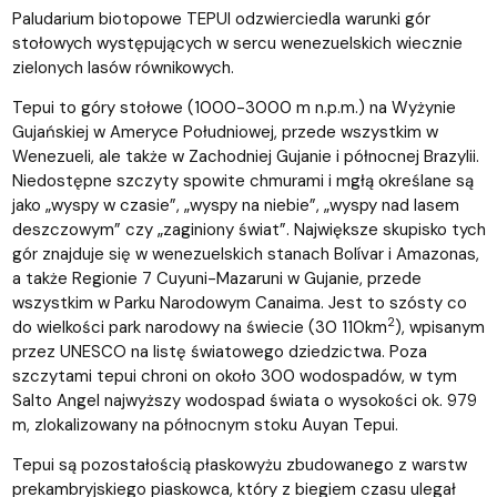
Paludarium biotopowe TEPUI odzwierciedla warunki gór
stołowych występujących w sercu wenezuelskich wiecznie
zielonych lasów równikowych.
Tepui to góry stołowe (1000-3000 m n.p.m.) na Wyżynie
Gujańskiej w Ameryce Południowej, przede wszystkim w
Wenezueli, ale także w Zachodniej Gujanie i północnej Brazylii.
Niedostępne szczyty spowite chmurami i mgłą określane są
jako „wyspy w czasie”, „wyspy na niebie”, „wyspy nad lasem
deszczowym” czy „zaginiony świat”. Największe skupisko tych
gór znajduje się w wenezuelskich stanach Bolívar i Amazonas,
a także Regionie 7 Cuyuni-Mazaruni w Gujanie, przede
wszystkim w Parku Narodowym Canaima. Jest to szósty co
2
do wielkości park narodowy na świecie (30 110km
), wpisanym
przez UNESCO na listę światowego dziedzictwa. Poza
szczytami tepui chroni on około 300 wodospadów, w tym
Salto Angel najwyższy wodospad świata o wysokości ok. 979
m, zlokalizowany na północnym stoku Auyan Tepui.
Tepui są pozostałością płaskowyżu zbudowanego z warstw
prekambryjskiego piaskowca, który z biegiem czasu ulegał