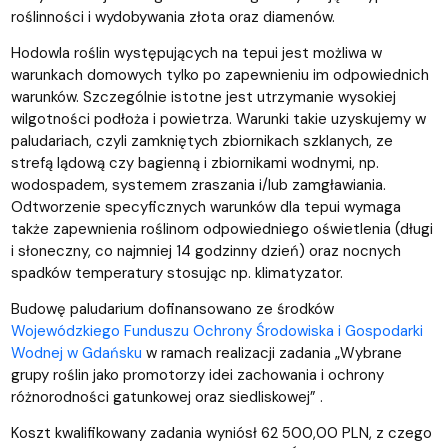
roślinności i wydobywania złota oraz diamenów.
Hodowla roślin występujących na tepui jest możliwa w
warunkach domowych tylko po zapewnieniu im odpowiednich
warunków. Szczególnie istotne jest utrzymanie wysokiej
wilgotności podłoża i powietrza. Warunki takie uzyskujemy w
paludariach, czyli zamkniętych zbiornikach szklanych, ze
strefą lądową czy bagienną i zbiornikami wodnymi, np.
wodospadem, systemem zraszania i/lub zamgławiania.
Odtworzenie specyficznych warunków dla tepui wymaga
także zapewnienia roślinom odpowiedniego oświetlenia (długi
i słoneczny, co najmniej 14 godzinny dzień) oraz nocnych
spadków temperatury stosując np. klimatyzator.
Budowę paludarium dofinansowano ze środków
Wojewódzkiego Funduszu Ochrony Środowiska i Gospodarki
Wodnej w Gdańsku
w ramach realizacji zadania „Wybrane
grupy roślin jako promotorzy idei zachowania i ochrony
różnorodności gatunkowej oraz siedliskowej” .
Koszt kwalifikowany zadania wyniósł 62 500,00 PLN, z czego