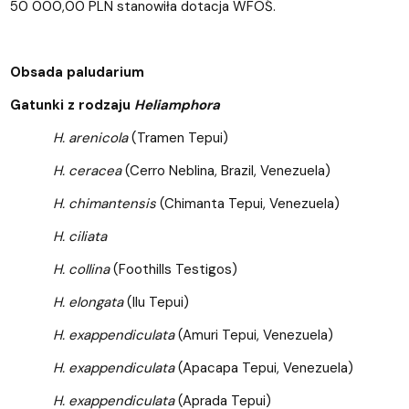
50 000,00 PLN stanowiła dotacja WFOŚ.
Obsada paludarium
Gatunki z rodzaju
Heliamphora
H. arenicola
(Tramen Tepui)
H. ceracea
(Cerro Neblina, Brazil, Venezuela)
H. chimantensis
(Chimanta Tepui, Venezuela)
H. ciliata
H. collina
(Foothills Testigos)
H. elongata
(Ilu Tepui)
H. exappendiculata
(Amuri Tepui, Venezuela)
H. exappendiculata
(Apacapa Tepui, Venezuela)
H. exappendiculata
(Aprada Tepui)