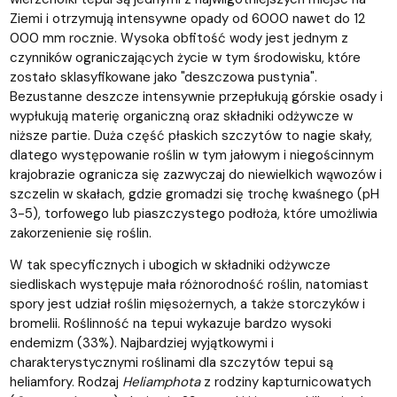
Ziemi i otrzymują intensywne opady od 6000 nawet do 12
000 mm rocznie. Wysoka obfitość wody jest jednym z
czynników ograniczających życie w tym środowisku, które
zostało sklasyfikowane jako "deszczowa pustynia".
Bezustanne deszcze intensywnie przepłukują górskie osady i
wypłukują materię organiczną oraz składniki odżywcze w
niższe partie. Duża część płaskich szczytów to nagie skały,
dlatego występowanie roślin w tym jałowym i niegościnnym
krajobrazie ogranicza się zazwyczaj do niewielkich wąwozów i
szczelin w skałach, gdzie gromadzi się trochę kwaśnego (pH
3-5), torfowego lub piaszczystego podłoża, które umożliwia
zakorzenienie się roślin.
W tak specyficznych i ubogich w składniki odżywcze
siedliskach występuje mała różnorodność roślin, natomiast
spory jest udział roślin mięsożernych, a także storczyków i
bromelii. Roślinność na tepui wykazuje bardzo wysoki
endemizm (33%). Najbardziej wyjątkowymi i
charakterystycznymi roślinami dla szczytów tepui są
heliamfory. Rodzaj
Heliamphota
z rodziny kapturnicowatych