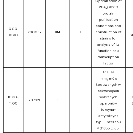
Optimization of
PA14_06210
protein
purification
conditions and
10.00-
290037
BM
I
construction of
10.30
Gl
strains for
analysis of its
function as a
transcription
factor
Analiza
minigenów
kodowanych w
sekwencjach
10.30-
wybranych
297821
B
II
11.00
operonów
toksyna-
antytoksyna
typu II szczepu
MG1655 E. coli