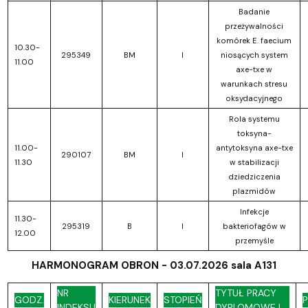
Badanie
przeżywalności
komórek E. faecium
10.30-
295349
BM
I
niosących system
11.00
axe-txe w
warunkach stresu
oksydacyjnego
Rola systemu
toksyna-
11.00-
antytoksyna axe-txe
290107
BM
I
11.30
w stabilizacji
dziedziczenia
plazmidów
Infekcje
11.30-
295319
B
I
bakteriofagów w
12.00
przemyśle
HARMONOGRAM OBRON - 03.07.2026 sala A131
NR
TYTUŁ PRACY
GODZ.
KIERUNEK
STOPIEŃ
INDEKSU
DYPLOMOWEJ