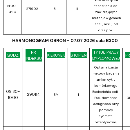
14:00-
Escherichia coli
271902
B
II
14:30
zawierających
mutacje w genach
aceE, aceF, lpd
oraz poxB
HARMONOGRAM OBRON - 07.07.2026 sala B300
NR
TYTUŁ PRACY
GODZ.
KIERUNEK
STOPIEŃ
P
INDEKSU
DYPLOMOWEJ
Optymalizacja
metody badania
zmian cyklu
komórkowego
09.30-
Escherichia coli i
290114
BM
I
10.00
Pseudomonas
Gl
aeruginosa przy
pomocy
cyometrii
przepływowej