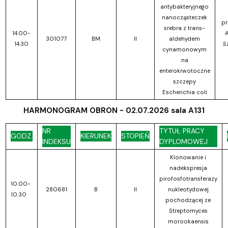
antybakteryjnego
nanocząsteczek
pr
srebra z trans-
14.00-
A
301077
BM
II
aldehydem
14.30
S
cynamonowym
na
enterokrwotoczne
szczepy
Escherichia coli
HARMONOGRAM OBRON - 02.07.2026 sala A131
NR
TYTUŁ PRACY
GODZ.
KIERUNEK
STOPIEŃ
INDEKSU
DYPLOMOWEJ
Klonowanie i
nadekspresja
pirofosfotransferazy
10.00-
280681
B
II
nukleotydowej
10.30
pochodzącej ze
Streptomyces
morookaensis