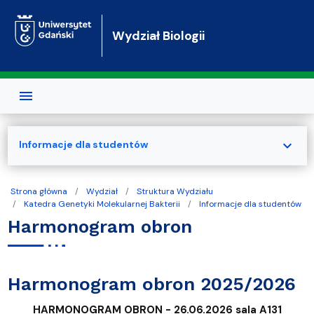
Przejdź do treści
Wydział Biologii
expand_more
Informacje dla studentów
Strona główna
Wydział
Struktura Wydziału
Katedra Genetyki Molekularnej Bakterii
Informacje dla studentów
Harmonogram obron
Harmonogram obron 2025/2026
HARMONOGRAM OBRON - 26.06.2026 sala A131