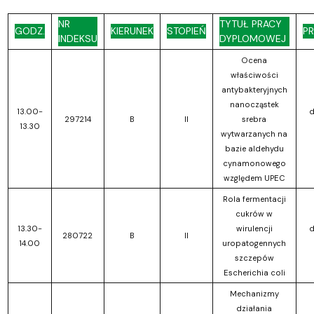
NR
TYTUŁ PRACY
GODZ.
KIERUNEK
STOPIEŃ
P
INDEKSU
DYPLOMOWEJ
Ocena
właściwości
antybakteryjnych
nanocząstek
13.00-
d
297214
B
II
srebra
13.30
wytwarzanych na
bazie aldehydu
cynamonowego
względem UPEC
Rola fermentacji
cukrów w
13.30-
wirulencji
d
280722
B
II
14.00
uropatogennych
szczepów
Escherichia coli
Mechanizmy
działania