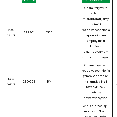
Charakterystyka
składu
mikrobiomu jamy
ustnej i
13:00-
rozpowszechnienia
292301
GiBE
I
13:30
oporności na
ampicylinę u
kotów z
plazmocytarnym
zapaleniem dziąseł
Charakterystyka
rozpowszechnienia
genów oporności
13:30-
290062
BM
I
na ampicylinę i
14:00
tetracyklinę u
zwierząt
towarzyszących
Analiza przebiegu
replikacji DNA in
vivo szczepów