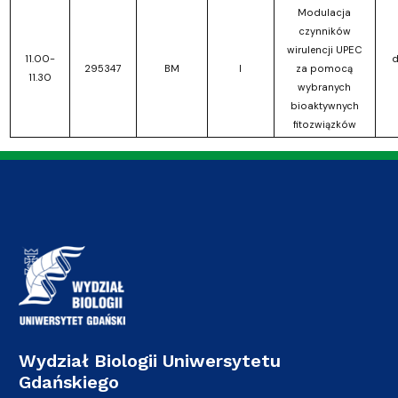
Modulacja
czynników
wirulencji UPEC
11.00-
d
295347
BM
I
za pomocą
11.30
wybranych
bioaktywnych
fitozwiązków
Wydział Biologii Uniwersytetu
Gdańskiego