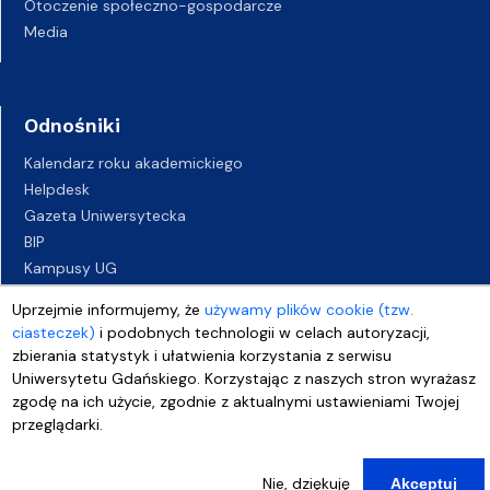
Otoczenie społeczno-gospodarcze
Media
Odnośniki
Kalendarz roku akademickiego
Helpdesk
Gazeta Uniwersytecka
BIP
Kampusy UG
Biuro Karier UG
Uprzejmie informujemy, że
używamy plików cookie (tzw.
Oferty pracy
ciasteczek)
i podobnych technologii w celach autoryzacji,
Deklaracja dostępności
zbierania statystyk i ułatwienia korzystania z serwisu
Uniwersytetu Gdańskiego. Korzystając z naszych stron wyrażasz
zgodę na ich użycie, zgodnie z aktualnymi ustawieniami Twojej
przeglądarki.
Nie, dziękuję
Akceptuj