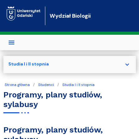
Przejdź do treści
Wydział Biologii
expand_more
Studia I i II stopnia
Strona główna
Studenci
Studia I i II stopnia
Programy, plany studiów,
sylabusy
Programy, plany studiów,