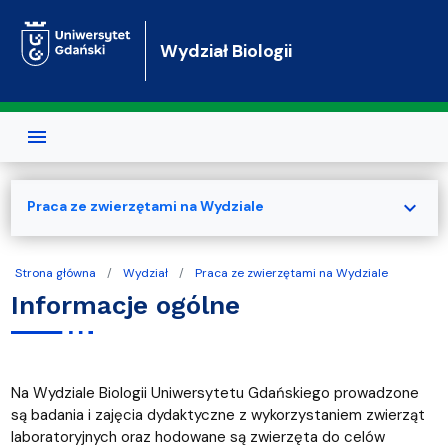
Przejdź do treści
Wydział Biologii
expand_more
Praca ze zwierzętami na Wydziale
Strona główna
Wydział
Praca ze zwierzętami na Wydziale
Informacje ogólne
Na Wydziale Biologii Uniwersytetu Gdańskiego prowadzone
są badania i zajęcia dydaktyczne z wykorzystaniem zwierząt
laboratoryjnych oraz hodowane są zwierzęta do celów