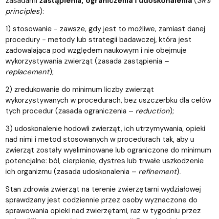
zasadami
zastąpienia, ograniczenia i udoskonalenia
(
3R’s
principles
):
1) stosowanie − zawsze, gdy jest to możliwe, zamiast danej
procedury − metody lub strategii badawczej, która jest
zadowalająca pod względem naukowym i nie obejmuje
wykorzystywania zwierząt (zasada zastąpienia –
replacement
);
2) zredukowanie do minimum liczby zwierząt
wykorzystywanych w procedurach, bez uszczerbku dla celów
tych procedur (zasada ograniczenia –
reduction
);
3) udoskonalenie hodowli zwierząt, ich utrzymywania, opieki
nad nimi i metod stosowanych w procedurach tak, aby u
zwierząt zostały wyeliminowane lub ograniczone do minimum
potencjalne: ból, cierpienie, dystres lub trwałe uszkodzenie
ich organizmu (zasada udoskonalenia –
refinement
).
Stan zdrowia zwierząt na terenie zwierzętarni wydziałowej
sprawdzany jest codziennie przez osoby wyznaczone do
sprawowania opieki nad zwierzętami, raz w tygodniu przez