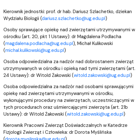
Kierownik jednostki: prof. dr hab. Dariusz Szlachetko, dziekan
Wydziału Biologii (
dariusz.szlachetko@ug.edu.pl
)
Osoby sprawujące opiekę nad zwierzętami utrzymywanymi w
ośrodku (art. 20, pkt 1 Ustawy): dr Magdalena Podlacha
(
magdalena.podlacha@ug.edu.pl
), Michał Kulikowski
(
michal.kulikowski@ug.edu.pl
)
Osoba odpowiedzialna za nadzór nad dobrostanem zwierząt
utrzymywanych w ośrodku i opieką nad tymi zwierzętami (art.
24 Ustawy): dr Witold Żakowski (
witold.zakowski@ug.edu.pl
)
Osoba odpowiedzialna za nadzór nad osobami sprawującymi
opiekę nad zwierzętami utrzymywanymi w ośrodku,
wykonującymi procedury na zwierzętach, uczestniczącymi w
tych procedurach oraz uśmiercającymi zwierzęta (art. 21b
Ustawy): dr Witold Żakowski (
witold.zakowski@ug.edu.pl
)
Kierownik Pracowni Zwierząt Doświadczalnych w Katedrze
Fizjologii Zwierząt i Człowieka: dr Dorota Myślińska
(
dorota.myslinska@ug.edu.pl
)