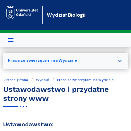
Przejdź do treści
Wydział Biologii
expand_more
Praca ze zwierzętami na Wydziale
Strona główna
Wydział
Praca ze zwierzętami na Wydziale
Ustawodawstwo i przydatne
strony www
Ustawodawstwo: