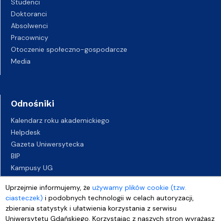
Studenci
Doktoranci
Absolwenci
Pracownicy
Otoczenie społeczno-gospodarcze
Media
Odnośniki
Kalendarz roku akademickiego
Helpdesk
Gazeta Uniwersytecka
BIP
Kampusy UG
Biuro Karier UG
Uprzejmie informujemy, że
używamy plików cookie (tzw.
Oferty pracy
ciasteczek)
i podobnych technologii w celach autoryzacji,
Deklaracja dostępności
zbierania statystyk i ułatwienia korzystania z serwisu
Uniwersytetu Gdańskiego. Korzystając z naszych stron wyrażasz