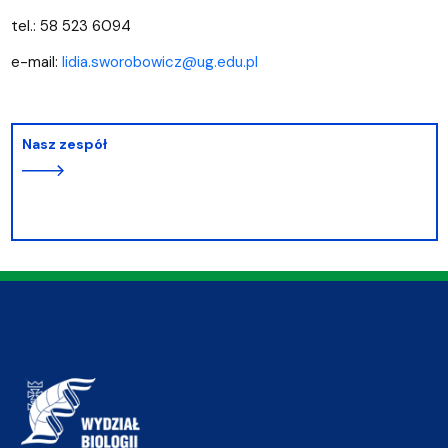
tel.: 58 523 6094
e-mail:
lidia.sworobowicz@ug.edu.pl
Nasz zespół