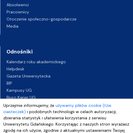
Absolwenci
Pracownicy
Otoczenie społeczno-gospodarcze
Media
Odnośniki
Kalendarz roku akademickiego
Helpdesk
Gazeta Uniwersytecka
BIP
Kampusy UG
Biuro Karier UG
Oferty pracy
Uprzejmie informujemy, że
używamy plików cookie (tzw.
ciasteczek)
i podobnych technologii w celach autoryzacji,
Deklaracja dostępności
zbierania statystyk i ułatwienia korzystania z serwisu
Uniwersytetu Gdańskiego. Korzystając z naszych stron wyrażasz
zgodę na ich użycie, zgodnie z aktualnymi ustawieniami Twojej