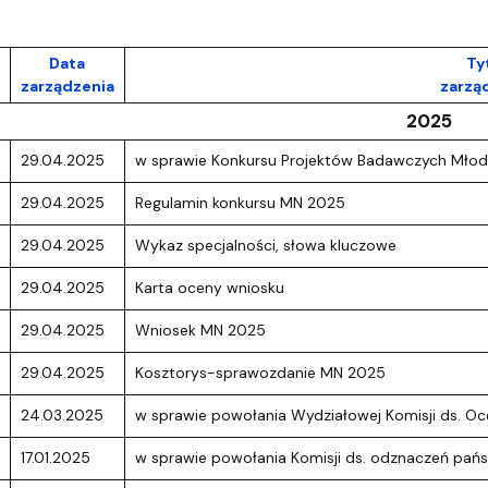
ja i Obsługa Budynku
Data
Ty
zarządzenia
zarzą
2025
29.04.2025
w sprawie Konkursu Projektów Badawczych Mł
29.04.2025
Regulamin konkursu MN 2025
29.04.2025
Wykaz specjalności, słowa kluczowe
29.04.2025
Karta oceny wniosku
29.04.2025
Wniosek MN 2025
29.04.2025
Kosztorys-sprawozdanie MN 2025
24.03.2025
w sprawie powołania Wydziałowej Komisji ds. 
17.01.2025
w sprawie powołania Komisji ds. odznaczeń pań