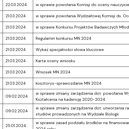
22.03.2024
w sprawie powołania Komisji do oceny nauczycie
21.03.2024
w sprawie powołania Wydziałowej Komisji ds. 
21.03.2024
w sprawie Konkursu Projektów Badawczych Mł
21.03.2024
Regulamin konkursu MN 2024
21.03.2024
Wykaz specjalności słowa kluczowe
21.03.2024
Karta oceny wniosku
21.03.2024
Wniosek MN 2024
21.03.2024
kosztorys-sprawozdanie MN 2024
w sprawie zmiany zarządzenia dot. powołania W
09.02.2024
Kształcenia na kadencję 2020-2024
w sprawie zmiany zarządzenia dot. utworzenia 
09.02.2024
studiów prowadzonych na Wydziale Biologii
w sprawie zasad podziału środków na finansowan
25.01.2024
2024 roku