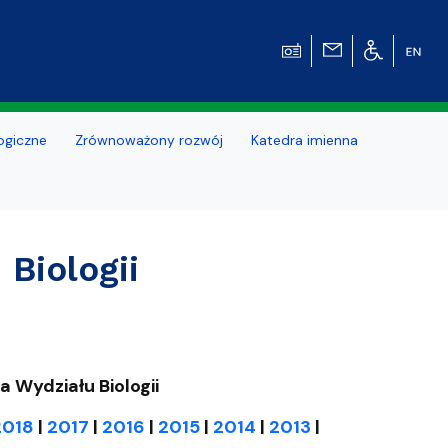
ogiczne
Zrównoważony rozwój
Katedra imienna
Biologii
 Wydziału Biologii
2018
|
2017
|
2016
|
2015
|
2014
|
2013
|