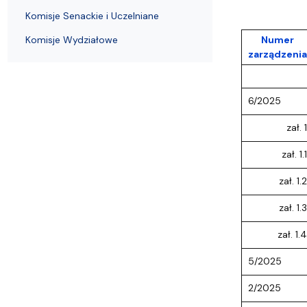
Kierunki studiów
Niepełnosprawni
Konferencje i sympozja
Olimpiada Biologiczna
Informacje dla doktorantów
Stypendia i wyjazdy
Administrac
Komisje Senackie i Uczelniane
Komisje Wydziałowe
Numer
zarządzenia
6/2025
zał. 1
zał. 1.1
zał. 1.2
zał. 1.3
zał. 1.4
5/2025
2/2025