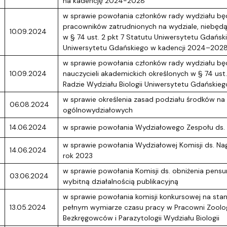
na kadencję 2024-2028
w sprawie powołania członków rady wydziału bę
pracowników zatrudnionych na wydziale, niebędą
10.09.2024
w § 74 ust. 2 pkt 7 Statutu Uniwersytetu Gdański
Uniwersytetu Gdańskiego w kadencji 2024–202
w sprawie powołania członków rady wydziału bę
10.09.2024
nauczycieli akademickich określonych w § 74 ust
Radzie Wydziału Biologii Uniwersytetu Gdańskie
w sprawie określenia zasad podziału środków n
06.08.2024
ogólnowydziałowych
14.06.2024
w sprawie powołania Wydziałowego Zespołu ds.
w sprawie powołania Wydziałowej Komisji ds. Na
14.06.2024
rok 2023
w sprawie powołania Komisji ds. obniżenia pens
03.06.2024
wybitną działalnością publikacyjną
w sprawie powołania komisji konkursowej na st
13.05.2024
pełnym wymiarze czasu pracy w Pracowni Zoolog
Bezkręgowców i Parazytologii Wydziału Biologii