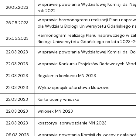
w sprawie powołania Wydziałowej Komisji ds. Na
26.05.2023
rok 2022
w sprawie harmonogramu realizacji Planu naprawc
25.05.2023
dla Wydziału Biologii Uniwersytetu Gdańskiego 
Harmonogram realizacji Planu naprawczego w zakr
25.05.2023
Biologii Uniwersytetu Gdańskiego na lata 2023-
22.03.2023
w sprawie powołania Wydziałowej Komisji ds. 
22.03.2023
w sprawie Konkursu Projektów Badawczych Mł
22.03.2023
Regulamin konkursu MN 2023
22.03.2023
Wykaz specjalności słowa kluczowe
22.03.2023
Karta oceny wniosku
22.03.2023
wniosek MN 2023
22.03.2023
kosztorys-sprawozdanie MN 2023
09.03.2023
w sprawie powołania Komisji ds. oceny działalno