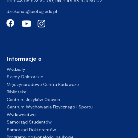
tel.:
+ 48 58 523 60 00
, fax.:
+ 48 58 523 60 02
dziekanat@biol.ug.edu.pl
Informacje o
Wydziały
Szkoły Doktorskie
Międzynarodowe Centra Badawcze
Biblioteka
Centrum Języków Obcych
Centrum Wychowania Fizycznego i Sportu
Wydawnictwo
Samorząd Studentów
Samorząd Doktorantów
Programy doskonałości naukowej