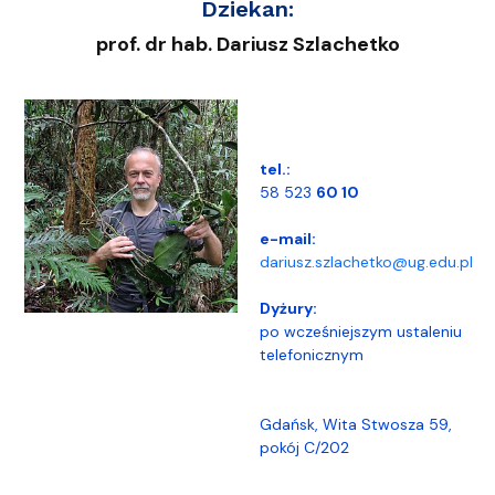
Dziekan:
prof. dr hab. Dariusz Szlachetko
tel.:
58 523
60 10
e-mail:
dariusz.szlachetko@ug.edu.pl
Dyżury:
po wcześniejszym ustaleniu
telefonicznym
Gdańsk, Wita Stwosza 59,
pokój C/202