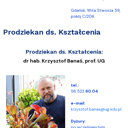
Gdańsk, Wita Stwosza 59,
pokój C/206
Prodziekan ds. Kształcenia
Prodziekan ds. Kształcenia
:
dr hab. Krzysztof Banaś, prof. UG
tel.:
58 523
60 04
e-mail:
krzysztof.banas@ug.edu.pl
Dyżury:
po wcześniejszym