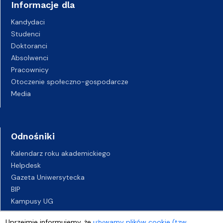
Informacje dla
Kandydaci
Studenci
Doktoranci
Absolwenci
Pracownicy
Otoczenie społeczno-gospodarcze
Media
Odnośniki
Kalendarz roku akademickiego
Helpdesk
Gazeta Uniwersytecka
BIP
Kampusy UG
Biuro Karier UG
Uprzejmie informujemy, że
używamy plików cookie (tzw.